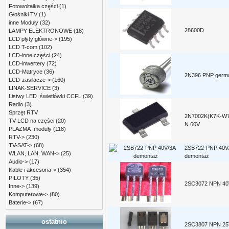
Fotowoltaika części
(1)
Głośniki TV
(1)
inne Moduły
(32)
28600D
LAMPY ELEKTRONOWE
(18)
LCD płyty główne->
(195)
LCD T-com
(102)
LCD-inne części
(24)
LCD-inwertery
(72)
LCD-Matryce
(36)
2N396 PNP germ
LCD-zasilacze->
(160)
LINAK-SERVICE
(3)
Listwy LED ,świetlówki CCFL
(39)
Radio
(3)
Sprzęt RTV
2N7002K(K7K-W
TV LCD na części
(20)
N 60V
PLAZMA -moduły
(118)
RTV->
(230)
TV-SAT->
(68)
2SB722-PNP 40V
WLAN, LAN, WAN->
(25)
demontaż
Audio->
(17)
Kable i akcesoria->
(354)
PILOTY
(35)
2SC3072 NPN 40
Inne->
(139)
Komputerowe->
(80)
Baterie->
(67)
ostatnio
2SC3807 NPN 25