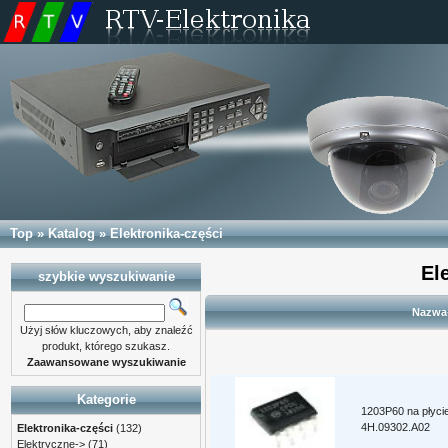
Top
»
Katalog
»
Elektronika-części
El
szybkie wyszukiwanie
Nazwa
Użyj słów kluczowych, aby znaleźć
produkt, którego szukasz.
Zaawansowane wyszukiwanie
Kategorie
1203P60 na płyci
4H.09302.A02
Elektronika-części
(132)
Elektryczne->
(71)