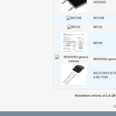
AOD2922
BDY24B
BDY25
BDY58
BRM35302-głowic
BS170 MOS N-FE
0.8W TO92
Wyświetlono rekordy od
1
do
20
C