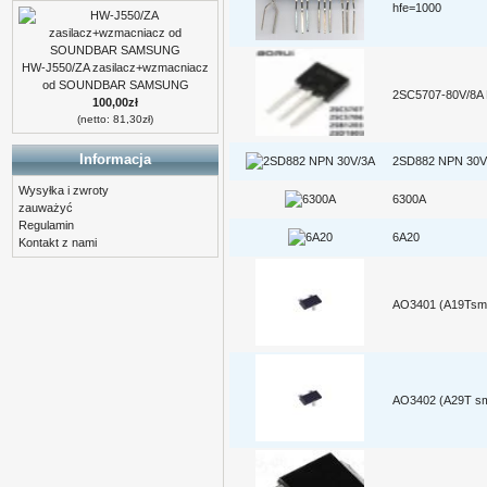
hfe=1000
HW-J550/ZA zasilacz+wzmacniacz
od SOUNDBAR SAMSUNG
2SC5707-80V/8A
100,00zł
(netto: 81,30zł)
Informacja
2SD882 NPN 30V
Wysyłka i zwroty
6300A
zauważyć
Regulamin
6A20
Kontakt z nami
AO3401 (A19Tsm
AO3402 (A29T s