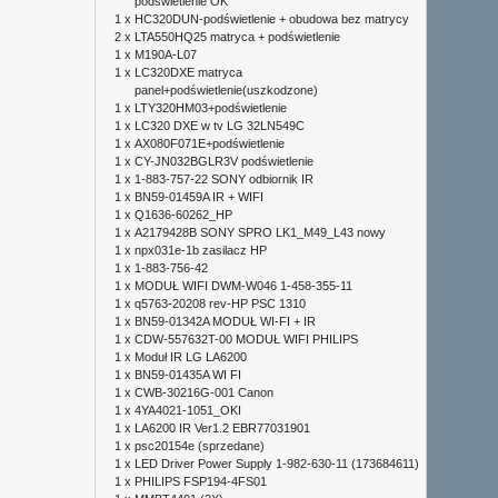
podświetlenie OK
1 x
HC320DUN-podświetlenie + obudowa bez matrycy
2 x
LTA550HQ25 matryca + podświetlenie
1 x
M190A-L07
1 x
LC320DXE matryca
panel+podświetlenie(uszkodzone)
1 x
LTY320HM03+podświetlenie
1 x
LC320 DXE w tv LG 32LN549C
1 x
AX080F071E+podświetlenie
1 x
CY-JN032BGLR3V podświetlenie
1 x
1-883-757-22 SONY odbiornik IR
1 x
BN59-01459A IR + WIFI
1 x
Q1636-60262_HP
1 x
A2179428B SONY SPRO LK1_M49_L43 nowy
1 x
npx031e-1b zasilacz HP
1 x
1-883-756-42
1 x
MODUŁ WIFI DWM-W046 1-458-355-11
1 x
q5763-20208 rev-HP PSC 1310
1 x
BN59-01342A MODUŁ WI-FI + IR
1 x
CDW-557632T-00 MODUŁ WIFI PHILIPS
1 x
Moduł IR LG LA6200
1 x
BN59-01435A WI FI
1 x
CWB-30216G-001 Canon
1 x
4YA4021-1051_OKI
1 x
LA6200 IR Ver1.2 EBR77031901
1 x
psc20154e (sprzedane)
1 x
LED Driver Power Supply 1-982-630-11 (173684611)
1 x
PHILIPS FSP194-4FS01