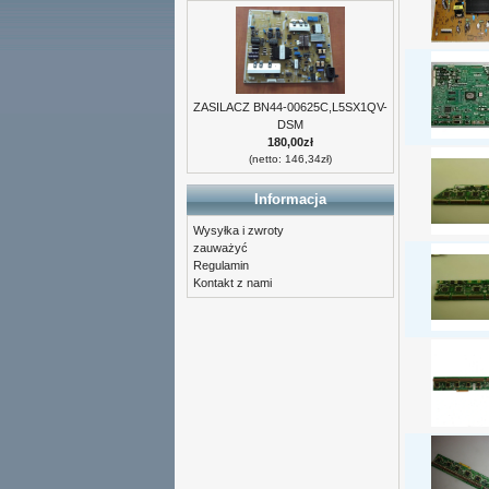
ZASILACZ BN44-00625C,L5SX1QV-
DSM
180,00zł
(netto: 146,34zł)
Informacja
Wysyłka i zwroty
zauważyć
Regulamin
Kontakt z nami