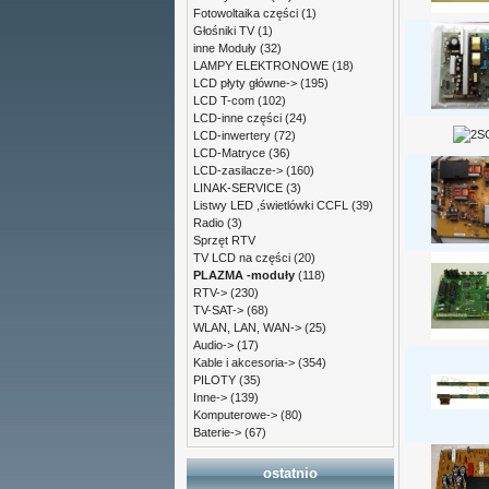
Fotowoltaika części
(1)
Głośniki TV
(1)
inne Moduły
(32)
LAMPY ELEKTRONOWE
(18)
LCD płyty główne->
(195)
LCD T-com
(102)
LCD-inne części
(24)
LCD-inwertery
(72)
LCD-Matryce
(36)
LCD-zasilacze->
(160)
LINAK-SERVICE
(3)
Listwy LED ,świetlówki CCFL
(39)
Radio
(3)
Sprzęt RTV
TV LCD na części
(20)
PLAZMA -moduły
(118)
RTV->
(230)
TV-SAT->
(68)
WLAN, LAN, WAN->
(25)
Audio->
(17)
Kable i akcesoria->
(354)
PILOTY
(35)
Inne->
(139)
Komputerowe->
(80)
Baterie->
(67)
ostatnio