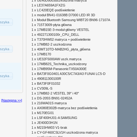
1 x
UE40D5003uszkodzona matryca
1 x
LE37A659A1FXZG
1 x
LC420EQE-podświetlenie
1 x
moduł BN41-01638B D7000 LED IR 3D
1 x
Moduł Bluetooth Samsung WIBT20 BN96-17107A
szyka
1 x
715T3009-płyta główna
1 x
17MB15E-3-moduł główny VESTEL
1 x
492271300100r_CPU_DELL
1 x
T370HW02 matryca + podświetlenie
1 x
17MB82-2 uszkodzona
szyka
1 x
40MT10TD-MAB2HG_płyta_główna
1 x
17MB170
1 x
UE32F5000AW uszk.matryca
1 x
17MB82S_Technika_uszkodzony
1 x
17MB95M-PanasonicTX50A300E
1 x
BA73F0G0401 A30C5/C7A3/A3 FUNAI LC5-D
szyka
1 x
490811300100R
1 x
BA73F0F01032
1 x
CV309L-S
1 x
17MB82-2 VESTEL 39" i 40"
1 x
DS-205S BN91-02452A
[Następna >>]
1 x
216WA01S matryca
1 x
AX080E002B-matryca bez podświetlenia
1 x
M170EG01
1 x
LSF400HJ01-A SAMSUNG
1 x
JE400D3H1N
1 x
M215HW03 V1-brak
1 x
CY-GF460CSLV1H uszkodzona matryca