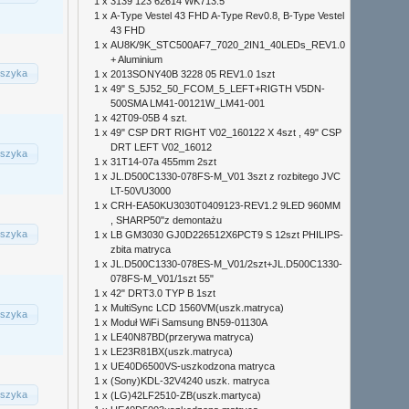
1 x
3139 123 62614 WK713.5
1 x
A-Type Vestel 43 FHD A-Type Rev0.8, B-Type Vestel
43 FHD
1 x
AU8K/9K_STC500AF7_7020_2IN1_40LEDs_REV1.0
+ Aluminium
szyka
1 x
2013SONY40B 3228 05 REV1.0 1szt
1 x
49" S_5J52_50_FCOM_5_LEFT+RIGTH V5DN-
500SMA LM41-00121W_LM41-001
1 x
42T09-05B 4 szt.
1 x
49" CSP DRT RIGHT V02_160122 X 4szt , 49" CSP
DRT LEFT V02_16012
szyka
1 x
31T14-07a 455mm 2szt
1 x
JL.D500C1330-078FS-M_V01 3szt z rozbitego JVC
LT-50VU3000
1 x
CRH-EA50KU3030T0409123-REV1.2 9LED 960MM
, SHARP50"z demontażu
szyka
1 x
LB GM3030 GJ0D226512X6PCT9 S 12szt PHILIPS-
zbita matryca
1 x
JL.D500C1330-078ES-M_V01/2szt+JL.D500C1330-
078FS-M_V01/1szt 55"
1 x
42" DRT3.0 TYP B 1szt
1 x
MultiSync LCD 1560VM(uszk.matryca)
szyka
1 x
Moduł WiFi Samsung BN59-01130A
1 x
LE40N87BD(przerywa matryca)
1 x
LE23R81BX(uszk.matryca)
1 x
UE40D6500VS-uszkodzona matryca
1 x
(Sony)KDL-32V4240 uszk. matryca
szyka
1 x
(LG)42LF2510-ZB(uszk.martyca)