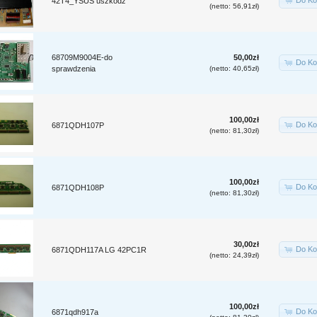
Do Ko
42T4_YSUS uszkodz
(netto: 56,91zł)
68709M9004E-do
50,00zł
Do Ko
sprawdzenia
(netto: 40,65zł)
100,00zł
Do Ko
6871QDH107P
(netto: 81,30zł)
100,00zł
Do Ko
6871QDH108P
(netto: 81,30zł)
30,00zł
Do Ko
6871QDH117A LG 42PC1R
(netto: 24,39zł)
100,00zł
Do Ko
6871qdh917a