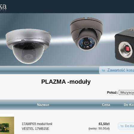
Zawartość kosz
PLAZMA -moduły
Pokaż:
Nazwa+
Cena
Do Ko
17AMP03 moduł fonii
61,50zł
Do Ko
VESTEL 17MB15E
(netto: 50,00zł)