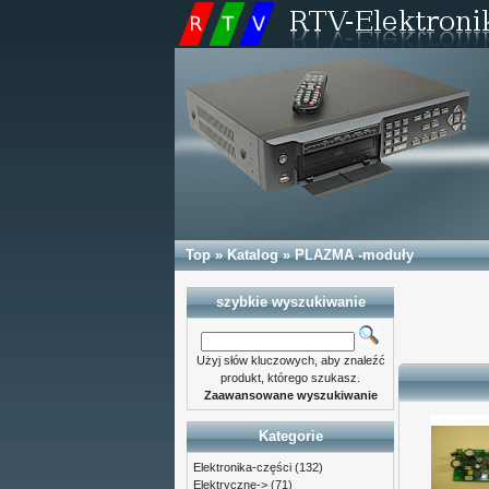
Top
»
Katalog
»
PLAZMA -moduły
szybkie wyszukiwanie
Użyj słów kluczowych, aby znaleźć
produkt, którego szukasz.
Zaawansowane wyszukiwanie
Kategorie
Elektronika-części
(132)
Elektryczne->
(71)