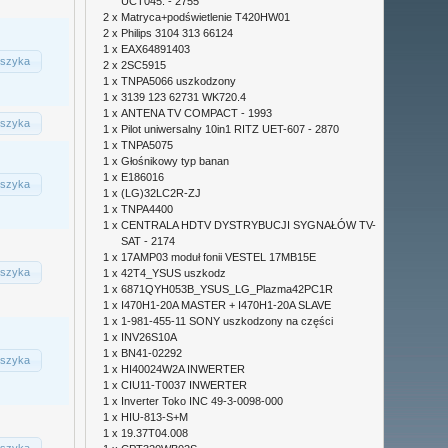
UCT045. - 2755
2 x
Matryca+podświetlenie T420HW01
2 x
Philips 3104 313 66124
1 x
EAX64891403
szyka
2 x
2SC5915
1 x
TNPA5066 uszkodzony
1 x
3139 123 62731 WK720.4
1 x
ANTENA TV COMPACT - 1993
szyka
1 x
Pilot uniwersalny 10in1 RITZ UET-607 - 2870
1 x
TNPA5075
1 x
Głośnikowy typ banan
1 x
E186016
szyka
1 x
(LG)32LC2R-ZJ
1 x
TNPA4400
1 x
CENTRALA HDTV DYSTRYBUCJI SYGNAŁÓW TV-
SAT - 2174
1 x
17AMP03 moduł fonii VESTEL 17MB15E
szyka
1 x
42T4_YSUS uszkodz
1 x
6871QYH053B_YSUS_LG_Plazma42PC1R
1 x
I470H1-20A MASTER + I470H1-20A SLAVE
1 x
1-981-455-11 SONY uszkodzony na części
1 x
INV26S10A
1 x
BN41-02292
szyka
1 x
HI40024W2A INWERTER
1 x
CIU11-T0037 INWERTER
1 x
Inverter Toko INC 49-3-0098-000
1 x
HIU-813-S+M
1 x
19.37T04.008