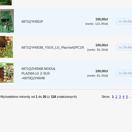
150,00zł
Do Ko
6871QYH051P
(netto: 121,95zł)
100,00zł
Do Ko
6871QYH053B_YSUS_LG_Plazma42PC1R
(netto: 81,30zł)
6871QZH056B MODUŁ
100,00zł
Do Ko
PLAZMA LG Z-SUS
(netto: 81,30zł)
=6870QZH004B
Wyświetlono rekordy od
1
do
20
(z
118
znalezionych)
Stron:
1
2
3
4
5
...