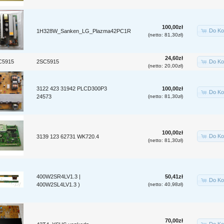
100,00zł
Do Ko
1H328W_Sanken_LG_Plazma42PC1R
(netto: 81,30zł)
24,60zł
2SC5915
Do Ko
(netto: 20,00zł)
3122 423 31942 PLCD300P3
100,00zł
Do Ko
24573
(netto: 81,30zł)
100,00zł
Do Ko
3139 123 62731 WK720.4
(netto: 81,30zł)
400W2SR4LV1.3 |
50,41zł
Do Ko
400W2SL4LV1.3 )
(netto: 40,98zł)
70,00zł