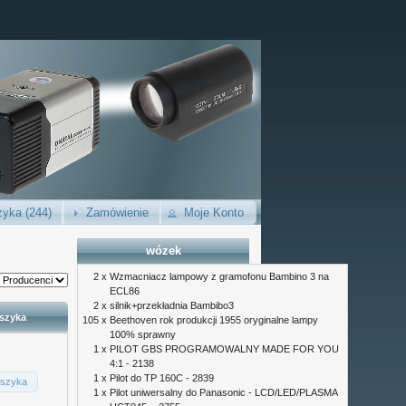
yka (244)
Zamówienie
Moje Konto
wózek
2 x
Wzmacniacz lampowy z gramofonu Bambino 3 na
ECL86
2 x
silnik+przekładnia Bambibo3
szyka
105 x
Beethoven rok produkcji 1955 oryginalne lampy
100% sprawny
1 x
PILOT GBS PROGRAMOWALNY MADE FOR YOU
4:1 - 2138
1 x
Pilot do TP 160C - 2839
szyka
1 x
Pilot uniwersalny do Panasonic - LCD/LED/PLASMA