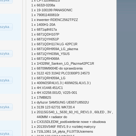
szyka
1 x
CPT320WB02S
1 x
6632l-0208a
1 x
19-100199 PANASONIC
1 x
790811400810r
1 x
inwenter-RDENC2562TPZZ
1 x
1400H1-20A
szyka
1 x
6871qdh917a
1 x
6871QDH107P
1 x
6871QYH051P
1 x
6871QDH117A LG 42PC1R
1 x
6871QRH959A_LG_plazma
szyka
1 x
6871QYH039A_YSUS
1 x
6871QRH068A
1 x
1H328W_Sanken_LG_Plazma42PC1R
1 x
68709M9004E-do sprawdzenia
1 x
3122 423 31942 PLCD300P3 24573
1 x
6871QRH059A_LG
szyka
1 x
400W2SR4LV1.3 | 400W2SL4LV1.3 )
1 x
4H.V1448.451/C1
1 x
4H.V2258.001/D, V225-001
1 x
17MB82S
1 x
dyfuzor SAMSUNG UE65TU8502U
szyka
1 x
3139 123 62731 WK720.4
1 x
2011SGS40_L_5630_60_H1_REV1.0 , 60LED , 3V ,
440MM + radiator do
1 x
CX315DLEDM_podświetlenie nowe + obudowa
1 x
2013SVS46F REV1.9 z rozbitej matrycy
1 x
715L1061 1A_płyta_FUJITSUsiemens
szyka