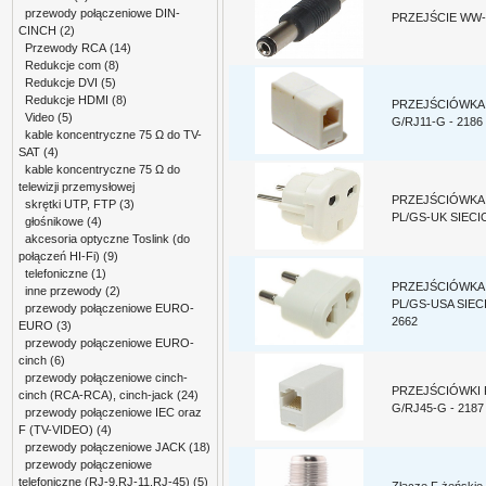
przewody połączeniowe DIN-
PRZEJŚCIE WW-5
CINCH
(2)
Przewody RCA
(14)
Redukcje com
(8)
Redukcje DVI
(5)
Redukcje HDMI
(8)
PRZEJŚCIÓWKA 
Video
(5)
G/RJ11-G - 2186
kable koncentryczne 75 Ω do TV-
SAT
(4)
kable koncentryczne 75 Ω do
telewizji przemysłowej
PRZEJŚCIÓWKA
skrętki UTP, FTP
(3)
PL/GS-UK SIECI
głośnikowe
(4)
akcesoria optyczne Toslink (do
połączeń HI-Fi)
(9)
telefoniczne
(1)
PRZEJŚCIÓWKA
inne przewody
(2)
PL/GS-USA SIEC
przewody połączeniowe EURO-
2662
EURO
(3)
przewody połączeniowe EURO-
cinch
(6)
przewody połączeniowe cinch-
PRZEJŚCIÓWKI 
cinch (RCA-RCA), cinch-jack
(24)
G/RJ45-G - 2187
przewody połączeniowe IEC oraz
F (TV-VIDEO)
(4)
przewody połączeniowe JACK
(18)
przewody połączeniowe
telefoniczne (RJ-9,RJ-11,RJ-45)
(5)
Złącze F żeńskie 