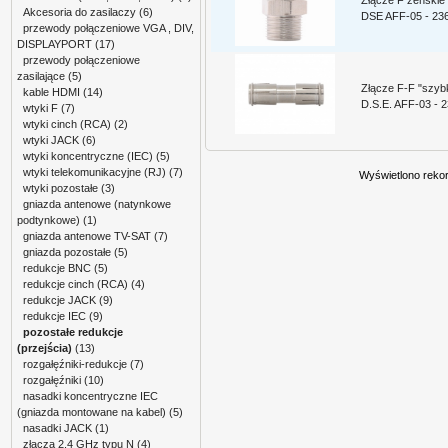
Akcesoria do zasilaczy
(6)
DSE AFF-05 - 23
przewody połączeniowe VGA , DIV,
DISPLAYPORT
(17)
przewody połączeniowe
zasilające
(5)
Złącze F-F "szybk
kable HDMI
(14)
D.S.E. AFF-03 - 
wtyki F
(7)
wtyki cinch (RCA)
(2)
wtyki JACK
(6)
wtyki koncentryczne (IEC)
(5)
wtyki telekomunikacyjne (RJ)
(7)
Wyświetlono reko
wtyki pozostałe
(3)
gniazda antenowe (natynkowe
podtynkowe)
(1)
gniazda antenowe TV-SAT
(7)
gniazda pozostałe
(5)
redukcje BNC
(5)
redukcje cinch (RCA)
(4)
redukcje JACK
(9)
redukcje IEC
(9)
pozostałe redukcje
(przejścia)
(13)
rozgałęźniki-redukcje
(7)
rozgałęźniki
(10)
nasadki koncentryczne IEC
(gniazda montowane na kabel)
(5)
nasadki JACK
(1)
złącza 2.4 GHz typu N
(4)