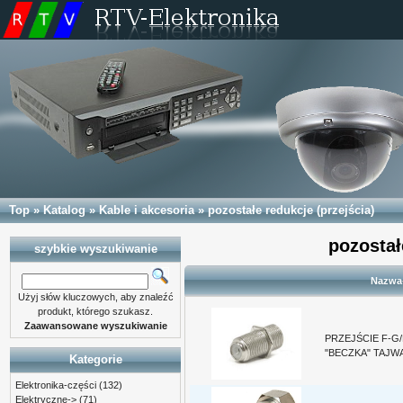
Top
»
Katalog
»
Kable i akcesoria
»
pozostałe redukcje (przejścia)
pozostał
szybkie wyszukiwanie
Nazwa
Użyj słów kluczowych, aby znaleźć
produkt, którego szukasz.
Zaawansowane wyszukiwanie
PRZEJŚCIE F-G
"BECZKA" TAJWA
Kategorie
Elektronika-części
(132)
Elektryczne->
(71)