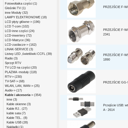
Fotowoltaika części
(1)
PRZEJŚCIE F-W/
Głośniki TV
(1)
inne Moduły
(32)
LAMPY ELEKTRONOWE
(18)
LCD płyty główne->
(196)
LCD T-com
(102)
PRZEJŚCIE F-W/
LCD-inne części
(24)
2341
LCD-inwertery
(72)
LCD-Matryce
(36)
LCD-zasilacze->
(162)
LINAK-SERVICE
(3)
Listwy LED ,świetlówki CCFL
(39)
PRZEJŚCIE F-WS
Radio
(3)
1890
Sprzęt RTV
TV LCD na części
(20)
PLAZMA -moduły
(118)
RTV->
(230)
TV-SAT->
(68)
PRZEJŚCIE GG-5
WLAN, LAN, WAN->
(25)
Audio->
(17)
Kable i akcesoria
->
(354)
inne
(3)
Kable okienne
(3)
Przejście USB: wt
Kable RJ..
(27)
A - 2614
kable sata
(7)
Kable TEL..
(8)
Kable USB
(28)
Nakładki
(1)