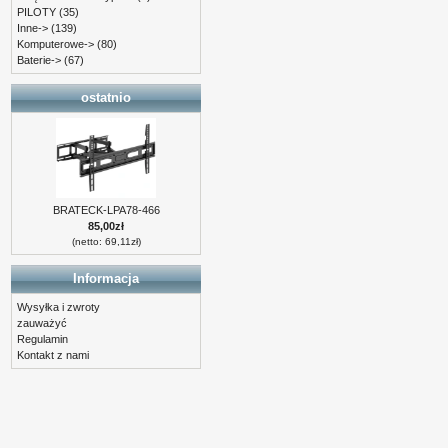
PILOTY
(35)
Inne->
(139)
Komputerowe->
(80)
Baterie->
(67)
ostatnio
BRATECK-LPA78-466
85,00zł
(netto: 69,11zł)
Informacja
Wysyłka i zwroty
zauważyć
Regulamin
Kontakt z nami