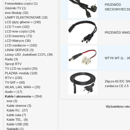
Fotowoltaika części
(1)
PRZEWÓD
Głośniki TV
(1)
SIECIOWY/IEC32
inne Moduły
(32)
LAMPY ELEKTRONOWE
(18)
LCD płyty główne->
(196)
LCD T-com
(102)
LCD-inne części
(24)
PRZEWÓD WWG-5
LCD-inwertery
(72)
LCD-Matryce
(36)
LCD-zasilacze->
(162)
LINAK-SERVICE
(3)
Listwy LED ,świetlówki CCFL
(39)
WTYK WT-1L - 2
Radio
(3)
Sprzęt RTV
TV LCD na części
(20)
PLAZMA -moduły
(118)
RTV->
(230)
Złącze AC/DC SN
TV-SAT->
(68)
zasilacza CE 2.5 
WLAN, LAN, WAN->
(25)
Audio->
(17)
Kable i akcesoria
->
(354)
inne
(3)
Kable okienne
(3)
Wyświetlono rek
Kable RJ..
(27)
kable sata
(7)
Kable TEL..
(8)
Kable USB
(28)
Nakładki
(1)