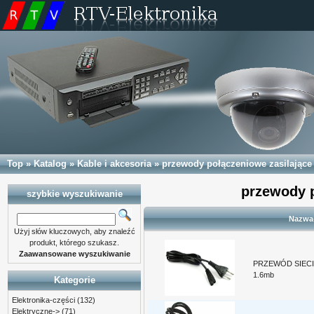
Top
»
Katalog
»
Kable i akcesoria
»
przewody połączeniowe zasilające
przewody p
szybkie wyszukiwanie
Nazwa
Użyj słów kluczowych, aby znaleźć
produkt, którego szukasz.
Zaawansowane wyszukiwanie
PRZEWÓD SIEC
1.6mb
Kategorie
Elektronika-części
(132)
Elektryczne->
(71)