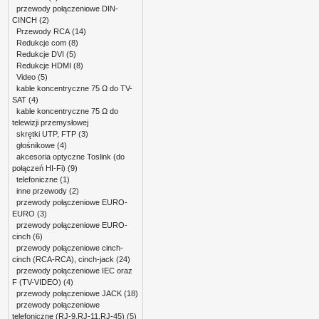
przewody połączeniowe DIN-
CINCH
(2)
Przewody RCA
(14)
Redukcje com
(8)
Redukcje DVI
(5)
Redukcje HDMI
(8)
Video
(5)
kable koncentryczne 75 Ω do TV-
SAT
(4)
kable koncentryczne 75 Ω do
telewizji przemysłowej
skrętki UTP, FTP
(3)
głośnikowe
(4)
akcesoria optyczne Toslink (do
połączeń HI-Fi)
(9)
telefoniczne
(1)
inne przewody
(2)
przewody połączeniowe EURO-
EURO
(3)
przewody połączeniowe EURO-
cinch
(6)
przewody połączeniowe cinch-
cinch (RCA-RCA), cinch-jack
(24)
przewody połączeniowe IEC oraz
F (TV-VIDEO)
(4)
przewody połączeniowe JACK
(18)
przewody połączeniowe
telefoniczne (RJ-9,RJ-11,RJ-45)
(5)