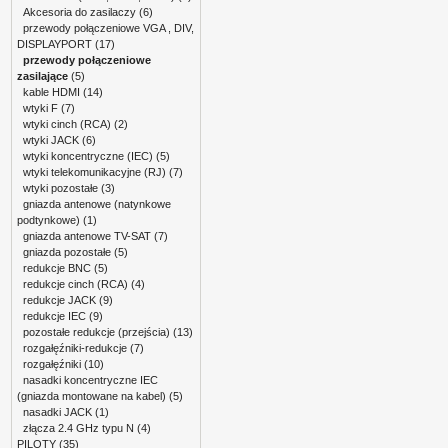
Akcesoria do zasilaczy
(6)
przewody połączeniowe VGA , DIV,
DISPLAYPORT
(17)
przewody połączeniowe
zasilające
(5)
kable HDMI
(14)
wtyki F
(7)
wtyki cinch (RCA)
(2)
wtyki JACK
(6)
wtyki koncentryczne (IEC)
(5)
wtyki telekomunikacyjne (RJ)
(7)
wtyki pozostałe
(3)
gniazda antenowe (natynkowe
podtynkowe)
(1)
gniazda antenowe TV-SAT
(7)
gniazda pozostałe
(5)
redukcje BNC
(5)
redukcje cinch (RCA)
(4)
redukcje JACK
(9)
redukcje IEC
(9)
pozostałe redukcje (przejścia)
(13)
rozgałęźniki-redukcje
(7)
rozgałęźniki
(10)
nasadki koncentryczne IEC
(gniazda montowane na kabel)
(5)
nasadki JACK
(1)
złącza 2.4 GHz typu N
(4)
PILOTY
(35)