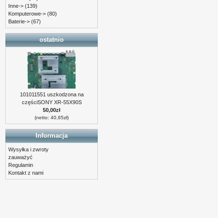
Inne->
(139)
Komputerowe->
(80)
Baterie->
(67)
ostatnio
101011551 uszkodzona na
częściSONY XR-55X90S
50,00zł
(netto: 40,65zł)
Informacja
Wysyłka i zwroty
zauważyć
Regulamin
Kontakt z nami