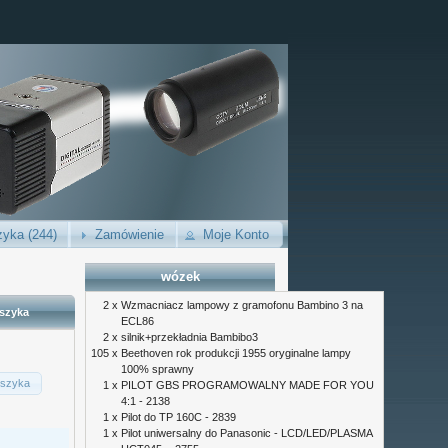
yka (244)
Zamówienie
Moje Konto
wózek
2 x
Wzmacniacz lampowy z gramofonu Bambino 3 na
szyka
ECL86
2 x
silnik+przekładnia Bambibo3
105 x
Beethoven rok produkcji 1955 oryginalne lampy
100% sprawny
szyka
1 x
PILOT GBS PROGRAMOWALNY MADE FOR YOU
4:1 - 2138
1 x
Pilot do TP 160C - 2839
1 x
Pilot uniwersalny do Panasonic - LCD/LED/PLASMA