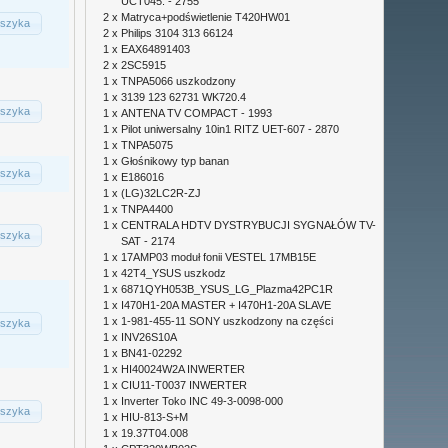
UCT045. - 2755
2 x
Matryca+podświetlenie T420HW01
szyka
2 x
Philips 3104 313 66124
1 x
EAX64891403
2 x
2SC5915
1 x
TNPA5066 uszkodzony
1 x
3139 123 62731 WK720.4
szyka
1 x
ANTENA TV COMPACT - 1993
1 x
Pilot uniwersalny 10in1 RITZ UET-607 - 2870
1 x
TNPA5075
1 x
Głośnikowy typ banan
szyka
1 x
E186016
1 x
(LG)32LC2R-ZJ
1 x
TNPA4400
1 x
CENTRALA HDTV DYSTRYBUCJI SYGNAŁÓW TV-
szyka
SAT - 2174
1 x
17AMP03 moduł fonii VESTEL 17MB15E
1 x
42T4_YSUS uszkodz
1 x
6871QYH053B_YSUS_LG_Plazma42PC1R
1 x
I470H1-20A MASTER + I470H1-20A SLAVE
1 x
1-981-455-11 SONY uszkodzony na części
szyka
1 x
INV26S10A
1 x
BN41-02292
1 x
HI40024W2A INWERTER
1 x
CIU11-T0037 INWERTER
1 x
Inverter Toko INC 49-3-0098-000
szyka
1 x
HIU-813-S+M
1 x
19.37T04.008