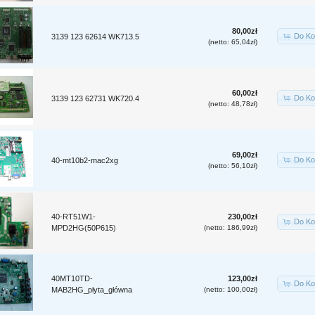
80,00zł
Do Ko
3139 123 62614 WK713.5
(netto: 65,04zł)
60,00zł
Do Ko
3139 123 62731 WK720.4
(netto: 48,78zł)
69,00zł
Do Ko
40-mt10b2-mac2xg
(netto: 56,10zł)
40-RT51W1-
230,00zł
Do Ko
MPD2HG(50P615)
(netto: 186,99zł)
40MT10TD-
123,00zł
Do Ko
MAB2HG_płyta_główna
(netto: 100,00zł)