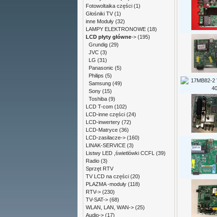
Fotowoltaika części
(1)
Głośniki TV
(1)
inne Moduły
(32)
LAMPY ELEKTRONOWE
(18)
LCD płyty główne
->
(195)
Grundig
(29)
JVC
(3)
LG
(31)
Panasonic
(5)
Philips
(5)
Samsung
(49)
Sony
(15)
Toshiba
(9)
LCD T-com
(102)
LCD-inne części
(24)
LCD-inwertery
(72)
LCD-Matryce
(36)
LCD-zasilacze->
(160)
LINAK-SERVICE
(3)
Listwy LED ,świetlówki CCFL
(39)
Radio
(3)
Sprzęt RTV
TV LCD na części
(20)
PLAZMA -moduły
(118)
RTV->
(230)
TV-SAT->
(68)
WLAN, LAN, WAN->
(25)
Audio->
(17)