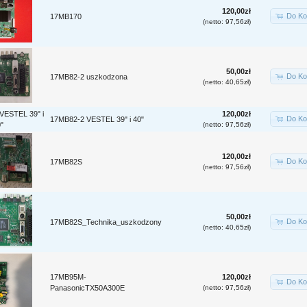
120,00zł
Do Ko
17MB170
(netto: 97,56zł)
50,00zł
Do Ko
17MB82-2 uszkodzona
(netto: 40,65zł)
120,00zł
Do Ko
17MB82-2 VESTEL 39" i 40"
(netto: 97,56zł)
120,00zł
Do Ko
17MB82S
(netto: 97,56zł)
50,00zł
Do Ko
17MB82S_Technika_uszkodzony
(netto: 40,65zł)
17MB95M-
120,00zł
Do Ko
PanasonicTX50A300E
(netto: 97,56zł)