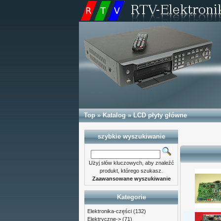
Top
»
Katalog
»
LCD płyty główne
szybkie wyszukiwanie
Użyj słów kluczowych, aby znaleźć
produkt, którego szukasz.
Zaawansowane wyszukiwanie
Kategorie
Elektronika-części
(132)
Elektryczne->
(71)