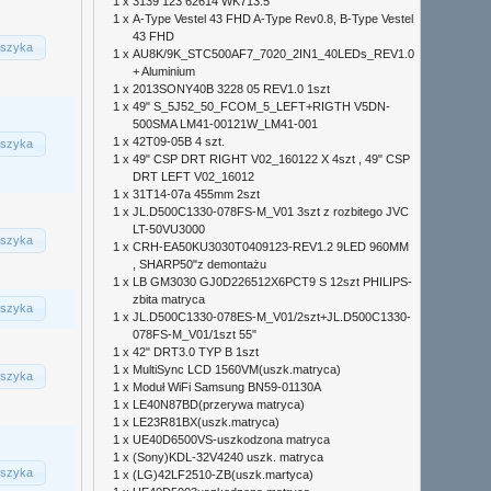
1 x
3139 123 62614 WK713.5
1 x
A-Type Vestel 43 FHD A-Type Rev0.8, B-Type Vestel
43 FHD
szyka
1 x
AU8K/9K_STC500AF7_7020_2IN1_40LEDs_REV1.0
+ Aluminium
1 x
2013SONY40B 3228 05 REV1.0 1szt
1 x
49" S_5J52_50_FCOM_5_LEFT+RIGTH V5DN-
500SMA LM41-00121W_LM41-001
1 x
42T09-05B 4 szt.
szyka
1 x
49" CSP DRT RIGHT V02_160122 X 4szt , 49" CSP
DRT LEFT V02_16012
1 x
31T14-07a 455mm 2szt
1 x
JL.D500C1330-078FS-M_V01 3szt z rozbitego JVC
LT-50VU3000
szyka
1 x
CRH-EA50KU3030T0409123-REV1.2 9LED 960MM
, SHARP50"z demontażu
1 x
LB GM3030 GJ0D226512X6PCT9 S 12szt PHILIPS-
zbita matryca
szyka
1 x
JL.D500C1330-078ES-M_V01/2szt+JL.D500C1330-
078FS-M_V01/1szt 55"
1 x
42" DRT3.0 TYP B 1szt
1 x
MultiSync LCD 1560VM(uszk.matryca)
szyka
1 x
Moduł WiFi Samsung BN59-01130A
1 x
LE40N87BD(przerywa matryca)
1 x
LE23R81BX(uszk.matryca)
1 x
UE40D6500VS-uszkodzona matryca
1 x
(Sony)KDL-32V4240 uszk. matryca
szyka
1 x
(LG)42LF2510-ZB(uszk.martyca)