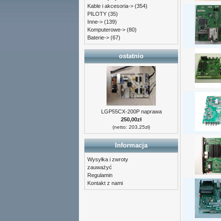
Kable i akcesoria->
(354)
PILOTY
(35)
Inne->
(139)
Komputerowe->
(80)
Baterie->
(67)
ostatnio
LGP55CX-200P naprawa
250,00zł
(netto: 203,25zł)
Informacja
Wysyłka i zwroty
zauważyć
Regulamin
Kontakt z nami