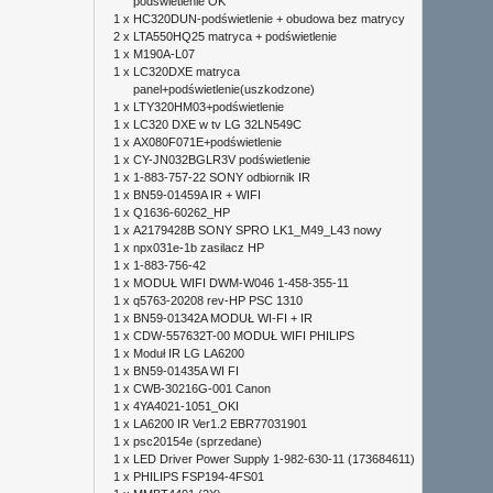
podświetlenie OK
1 x
HC320DUN-podświetlenie + obudowa bez matrycy
2 x
LTA550HQ25 matryca + podświetlenie
1 x
M190A-L07
1 x
LC320DXE matryca
panel+podświetlenie(uszkodzone)
1 x
LTY320HM03+podświetlenie
1 x
LC320 DXE w tv LG 32LN549C
1 x
AX080F071E+podświetlenie
1 x
CY-JN032BGLR3V podświetlenie
1 x
1-883-757-22 SONY odbiornik IR
1 x
BN59-01459A IR + WIFI
1 x
Q1636-60262_HP
1 x
A2179428B SONY SPRO LK1_M49_L43 nowy
1 x
npx031e-1b zasilacz HP
1 x
1-883-756-42
1 x
MODUŁ WIFI DWM-W046 1-458-355-11
1 x
q5763-20208 rev-HP PSC 1310
1 x
BN59-01342A MODUŁ WI-FI + IR
1 x
CDW-557632T-00 MODUŁ WIFI PHILIPS
1 x
Moduł IR LG LA6200
1 x
BN59-01435A WI FI
1 x
CWB-30216G-001 Canon
1 x
4YA4021-1051_OKI
1 x
LA6200 IR Ver1.2 EBR77031901
1 x
psc20154e (sprzedane)
1 x
LED Driver Power Supply 1-982-630-11 (173684611)
1 x
PHILIPS FSP194-4FS01