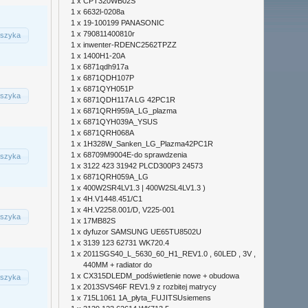
1 x
CPT320WB02S
1 x
6632l-0208a
1 x
19-100199 PANASONIC
1 x
790811400810r
szyka
1 x
inwenter-RDENC2562TPZZ
1 x
1400H1-20A
1 x
6871qdh917a
1 x
6871QDH107P
1 x
6871QYH051P
szyka
1 x
6871QDH117A LG 42PC1R
1 x
6871QRH959A_LG_plazma
1 x
6871QYH039A_YSUS
1 x
6871QRH068A
1 x
1H328W_Sanken_LG_Plazma42PC1R
1 x
68709M9004E-do sprawdzenia
szyka
1 x
3122 423 31942 PLCD300P3 24573
1 x
6871QRH059A_LG
1 x
400W2SR4LV1.3 | 400W2SL4LV1.3 )
1 x
4H.V1448.451/C1
1 x
4H.V2258.001/D, V225-001
szyka
1 x
17MB82S
1 x
dyfuzor SAMSUNG UE65TU8502U
1 x
3139 123 62731 WK720.4
1 x
2011SGS40_L_5630_60_H1_REV1.0 , 60LED , 3V ,
440MM + radiator do
1 x
CX315DLEDM_podświetlenie nowe + obudowa
szyka
1 x
2013SVS46F REV1.9 z rozbitej matrycy
1 x
715L1061 1A_płyta_FUJITSUsiemens