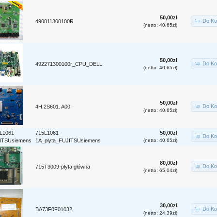
50,00zł
Do Ko
490811300100R
(netto: 40,65zł)
50,00zł
Do Ko
492271300100r_CPU_DELL
(netto: 40,65zł)
50,00zł
Do Ko
4H.2S601. A00
(netto: 40,65zł)
715L1061
50,00zł
Do Ko
1A_płyta_FUJITSUsiemens
(netto: 40,65zł)
80,00zł
Do Ko
715T3009-płyta główna
(netto: 65,04zł)
30,00zł
Do Ko
BA73F0F01032
(netto: 24,39zł)