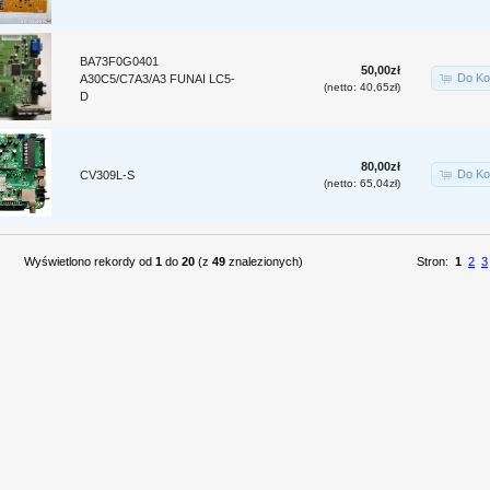
BA73F0G0401
50,00zł
Do Ko
A30C5/C7A3/A3 FUNAI LC5-
(netto: 40,65zł)
D
80,00zł
Do Ko
CV309L-S
(netto: 65,04zł)
Wyświetlono rekordy od
1
do
20
(z
49
znalezionych)
Stron:
1
2
3