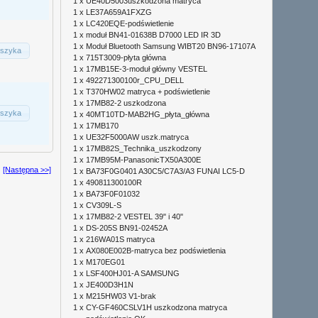
1 x
UE40D5003uszkodzona matryca
1 x
LE37A659A1FXZG
1 x
LC420EQE-podświetlenie
1 x
moduł BN41-01638B D7000 LED IR 3D
1 x
Moduł Bluetooth Samsung WIBT20 BN96-17107A
szyka
1 x
715T3009-płyta główna
1 x
17MB15E-3-moduł główny VESTEL
1 x
492271300100r_CPU_DELL
1 x
T370HW02 matryca + podświetlenie
1 x
17MB82-2 uszkodzona
szyka
1 x
40MT10TD-MAB2HG_płyta_główna
1 x
17MB170
1 x
UE32F5000AW uszk.matryca
1 x
17MB82S_Technika_uszkodzony
1 x
17MB95M-PanasonicTX50A300E
[Następna >>]
1 x
BA73F0G0401 A30C5/C7A3/A3 FUNAI LC5-D
1 x
490811300100R
1 x
BA73F0F01032
1 x
CV309L-S
1 x
17MB82-2 VESTEL 39" i 40"
1 x
DS-205S BN91-02452A
1 x
216WA01S matryca
1 x
AX080E002B-matryca bez podświetlenia
1 x
M170EG01
1 x
LSF400HJ01-A SAMSUNG
1 x
JE400D3H1N
1 x
M215HW03 V1-brak
1 x
CY-GF460CSLV1H uszkodzona matryca