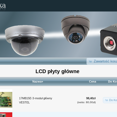
Zawartość kosz
LCD płyty główne
Nazwa+
Cena
Do Ko
17MB15E-3-moduł główny
98,40zł
Do Ko
VESTEL
(netto: 80,00zł)