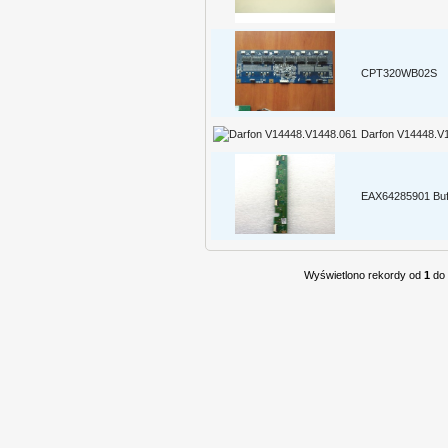
CPT320WB02S
Darfon V14448.V
EAX64285901 Buf
Wyświetlono rekordy od
1
do