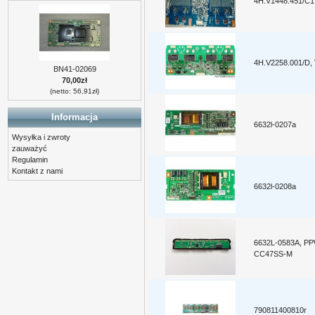
4H.V1448.451/C1
4H.V2258.001/D,
BN41-02069
70,00zł
(netto: 56,91zł)
Informacja
6632l-0207a
Wysyłka i zwroty
zauważyć
Regulamin
Kontakt z nami
6632l-0208a
6632L-0583A, P
CC47SS-M
790811400810r