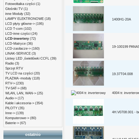
Fotowoltaika części
(1)
Głośniki TV
(1)
inne Moduły
(32)
LAMPY ELEKTRONOWE
(18)
1400H1-20A
LCD płyty główne->
(195)
LCD T-com
(102)
LCD-inne części
(24)
LCD-inwertery
(72)
LCD-Matryce
(36)
19-100199 PANA
LCD-zasilacze->
(160)
LINAK-SERVICE
(3)
Listwy LED ,świetlówki CCFL
(39)
Radio
(3)
Sprzęt RTV
TV LCD na części
(20)
19.37T04.008
PLAZMA -moduły
(118)
RTV->
(230)
TV-SAT->
(68)
4004 tr. invertero
WLAN, LAN, WAN->
(25)
Audio->
(17)
Kable i akcesoria->
(354)
PILOTY
(35)
4H.V0708.001 - b
Inne->
(139)
Komputerowe->
(80)
Baterie->
(67)
ostatnio