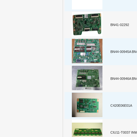
BN41-02292
BN44-00945A BN
BN44-00946A BN
C420E06E01A
CIU11-T0037 I