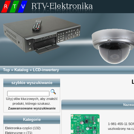
Top
»
Katalog
»
LCD-inwertery
szybkie wyszukiwanie
Użyj słów kluczowych, aby znaleźć
produkt, którego szukasz.
Nazwa
Zaawansowane wyszukiwanie
Kategorie
1-981-455-11 S
Elektronika-części
(132)
uszkodzony na c
Elektryczne->
(71)