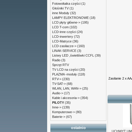
Fotowoltaika części
(1)
Głośniki TV
(1)
inne Moduły
(32)
LAMPY ELEKTRONOWE
(18)
LCD płyty główne->
(195)
LCD T-com
(102)
LCD-inne części
(24)
LCD-inwertery
(72)
LCD-Matryce
(36)
LCD-zasilacze->
(160)
LINAK-SERVICE
(3)
Listwy LED ,świetlówki CCFL
(39)
Radio
(3)
Sprzęt RTV
TV LCD na części
(20)
PLAZMA -moduły
(118)
Zasilanie
2 x AA
RTV->
(230)
TV-SAT->
(68)
WLAN, LAN, WAN->
(25)
Audio->
(17)
Kable i akcesoria->
(354)
PILOTY
(35)
Inne->
(139)
Komputerowe->
(80)
Baterie->
(67)
ostatnio
UCHWYT UML