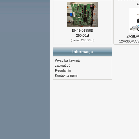
A
BN41-01958B
250,00zł
ZASIL
(netto: 203,25zł)
12V/300MA/
Informacja
Wysyłka i zwroty
zauważyć
Regulamin
Kontakt z nami