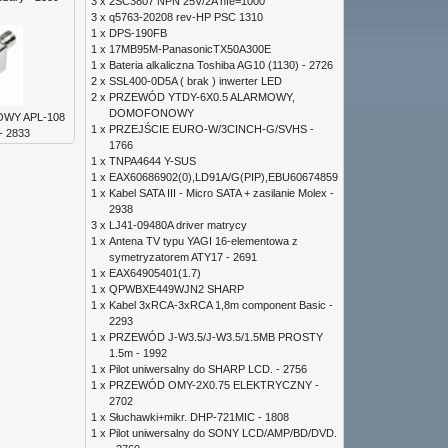
3 x
2SC3807 NPN 25V/2A hfe=1000
3 x
q5763-20208 rev-HP PSC 1310
1 x
DPS-190FB
1 x
17MB95M-PanasonicTX50A300E
1 x
Bateria alkaliczna Toshiba AG10 (1130) - 2726
2 x
SSL400-0D5A ( brak ) inwerter LED
2 x
PRZEWÓD YTDY-6X0.5 ALARMOWY,
DOMOFONOWY
WY APL-108
1 x
PRZEJŚCIE EURO-W/3CINCH-G/SVHS -
- 2833
1766
1 x
TNPA4644 Y-SUS
1 x
EAX60686902(0),LD91A/G(PIP),EBU60674859
1 x
Kabel SATA III - Micro SATA + zasilanie Molex -
2938
3 x
LJ41-09480A driver matrycy
1 x
Antena TV typu YAGI 16-elementowa z
symetryzatorem ATY17 - 2691
1 x
EAX64905401(1.7)
1 x
QPWBXE449WJN2 SHARP
1 x
Kabel 3xRCA-3xRCA 1,8m component Basic -
2293
1 x
PRZEWÓD J-W3.5/J-W3.5/1.5MB PROSTY
1.5m - 1992
1 x
Pilot uniwersalny do SHARP LCD. - 2756
1 x
PRZEWÓD OMY-2X0.75 ELEKTRYCZNY -
2702
1 x
Słuchawki+mikr. DHP-721MIC - 1808
1 x
Pilot uniwersalny do SONY LCD/AMP/BD/DVD.