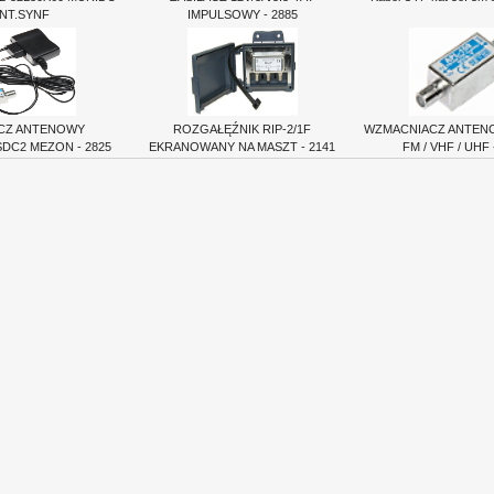
NT.SYNF
IMPULSOWY - 2885
ACZ ANTENOWY
ROZGAŁĘŹNIK RIP-2/1F
WZMACNIACZ ANTENO
SDC2 MEZON - 2825
EKRANOWANY NA MASZT - 2141
FM / VHF / UHF 