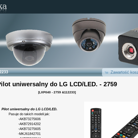
2233
Zawartość kosz
ilot uniwersalny do LG LCD/LED. - 2759
[LXP040 - 2759 &112233]
Pilot uniwersalny do LG LCD/LED.
Pasuje do takich modeli jak:
-AKB73275606
-AKB72914202
-AKB73275605
-MKJ61842701