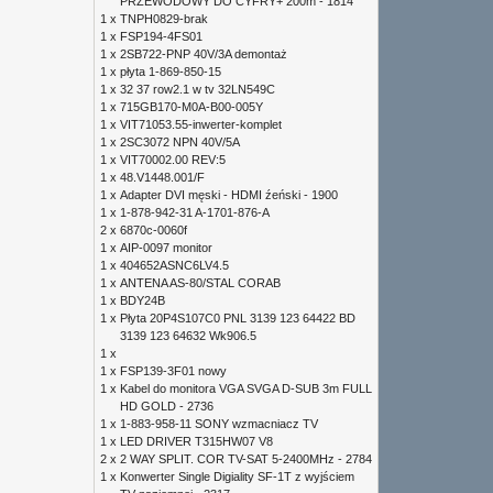
PRZEWODOWY DO CYFRY+ 200m - 1814
1 x
TNPH0829-brak
1 x
FSP194-4FS01
1 x
2SB722-PNP 40V/3A demontaż
1 x
płyta 1-869-850-15
1 x
32 37 row2.1 w tv 32LN549C
1 x
715GB170-M0A-B00-005Y
1 x
VIT71053.55-inwerter-komplet
1 x
2SC3072 NPN 40V/5A
1 x
VIT70002.00 REV:5
1 x
48.V1448.001/F
1 x
Adapter DVI męski - HDMI źeński - 1900
1 x
1-878-942-31 A-1701-876-A
2 x
6870c-0060f
1 x
AIP-0097 monitor
1 x
404652ASNC6LV4.5
1 x
ANTENA AS-80/STAL CORAB
1 x
BDY24B
1 x
Płyta 20P4S107C0 PNL 3139 123 64422 BD
3139 123 64632 Wk906.5
1 x
1 x
FSP139-3F01 nowy
1 x
Kabel do monitora VGA SVGA D-SUB 3m FULL
HD GOLD - 2736
1 x
1-883-958-11 SONY wzmacniacz TV
1 x
LED DRIVER T315HW07 V8
2 x
2 WAY SPLIT. COR TV-SAT 5-2400MHz - 2784
1 x
Konwerter Single Digiality SF-1T z wyjściem