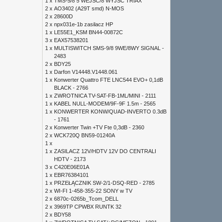
1 x
TMS-5/8 5 WEJŚĆ/8 WYJŚĆ TRIAX
2 x
AO3402 (A29T smd) N-MOS
2 x
28600D
2 x
npx031e-1b zasilacz HP
1 x
LE55E1_KSM BN44-00872C
3 x
EAX57538201
1 x
MULTISWITCH SMS-9/8 9WE/8WY SIGNAL -
2483
2 x
BDY25
1 x
Darfon V14448.V1448.061
1 x
Konwerter Quattro FTE LNC544 EVO+ 0,1dB
BLACK - 2766
1 x
ZWROTNICA TV-SAT-FB-1ML/MINI - 2111
1 x
KABEL NULL-MODEM/9F-9F 1.5m - 2565
1 x
KONWERTER KONW/QUAD-INVERTO 0.3dB
- 1761
2 x
Konwerter Twin +TV Fte 0,3dB - 2360
2 x
WCK720Q BN59-01240A
1 x
1 x
ZASILACZ 12V/HDTV 12V DO CENTRALI
HDTV - 2173
3 x
C420E06E01A
1 x
EBR76384101
1 x
PRZEŁĄCZNIK SW-2/1-DSQ-RED - 2785
2 x
WI-FI 1-458-355-22 SONY w TV
2 x
6870c-0265b_Tcom_DELL
2 x
3969TP CPWBX RUNTK 32
2 x
BDY58