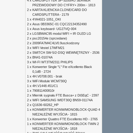
4 x
CARDSPLITTER SP-S200/RJ SERWER
PRZEWODOWY DO CYFRY+ 200m - 1813
2 x
KARTA KLIENCKA CLONE/CARD DO
CARDSPLITTERA - 2179
1 x
4YA4021-1051_OKI
2 x
Asus 0B3365C-01 CQC22134352490
1 x
Asus keyboard- UG27VQ-004
2 x
LGSBWAC95 modul WIFI + IR OLED LG
2 x
psc20154e (sprzedane)
2 x
2009FA7M4C4LV0.9uszkodzony
3 x
WIFI Vestel 17WFM21
2 x
SWITCH SW-5/2-DSQ WEWNĘTRZNY - 2536
3 x
BN41-01074A
3 x
WI-FI WT3TM2311 PHILIPS
1 x
Konwerter Single "L" Fte eXcellento Black
0,1dB - 2724
1 x
4H.V0708.001 - brak
3 x
WiFi Module WCM730Q
1 x
4H.V1448.451/C1
1 x
790811400810r
2 x
Miernik sygnału FTE Busca+ z DiSEqC - 2397
2 x
WIFI SAMSUNG WIDT30Q BN59-01174A
2 x
Q1636-60262_HP
1 x
KONWERTER KONW/MONOBLOCK-QUAD 4
NIEZALEŻNE WYJŚCIA - 1815
1 x
Konwerter Quattro FTE Excellento HD - 2765
1 x
KONWERTER KONW/MONOBLOCK-TWIN 2
NIEZALEŻNE WYJŚCIA - 1818