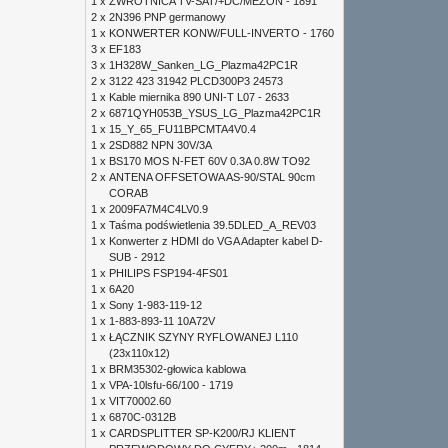
1 x
ZWROTNICA TV-SAT/+DC/MEZON - 1891
2 x
2N396 PNP germanowy
1 x
KONWERTER KONW/FULL-INVERTO - 1760
3 x
EF183
3 x
1H328W_Sanken_LG_Plazma42PC1R
2 x
3122 423 31942 PLCD300P3 24573
1 x
Kable miernika 890 UNI-T L07 - 2633
2 x
6871QYH053B_YSUS_LG_Plazma42PC1R
1 x
15_Y_65_FU11BPCMTA4V0.4
1 x
2SD882 NPN 30V/3A
1 x
BS170 MOS N-FET 60V 0.3A 0.8W TO92
2 x
ANTENA OFFSETOWA AS-90/STAL 90cm
CORAB
1 x
2009FA7M4C4LV0.9
1 x
Taśma podświetlenia 39.5DLED_A_REV03
1 x
Konwerter z HDMI do VGA Adapter kabel D-
SUB - 2912
1 x
PHILIPS FSP194-4FS01
1 x
6A20
1 x
Sony 1-983-119-12
1 x
1-883-893-11 10A72V
1 x
ŁĄCZNIK SZYNY RYFLOWANEJ L110
(23x110x12)
1 x
BRM35302-głowica kablowa
1 x
VPA-10lsfu-66/100 - 1719
1 x
VIT70002.60
1 x
6870C-0312B
1 x
CARDSPLITTER SP-K200/RJ KLIENT