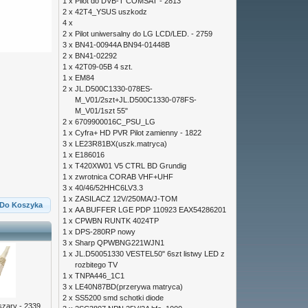
1 x
Pilot do DVB-T COMSAT - 2813
2 x
42T4_YSUS uszkodz
4 x
2 x
Pilot uniwersalny do LG LCD/LED. - 2759
3 x
BN41-00944A BN94-01448B
2 x
BN41-02292
1 x
42T09-05B 4 szt.
1 x
EM84
2 x
JL.D500C1330-078ES-
M_V01/2szt+JL.D500C1330-078FS-
M_V01/1szt 55"
2 x
6709900016C_PSU_LG
1 x
Cyfra+ HD PVR Pilot zamienny - 1822
3 x
LE23R81BX(uszk.matryca)
1 x
E186016
1 x
T420XW01 V5 CTRL BD Grundig
1 x
zwrotnica CORAB VHF+UHF
3 x
40/46/52HHC6LV3.3
1 x
ZASILACZ 12V/250MA/J-TOM
Do Koszyka
1 x
AA BUFFER LGE PDP 110923 EAX54286201
1 x
CPWBN RUNTK 4024TP
1 x
DPS-280RP nowy
3 x
Sharp QPWBNG221WJN1
1 x
JL.D50051330 VESTEL50" 6szt listwy LED z
rozbitego TV
1 x
TNPA446_1C1
3 x
LE40N87BD(przerywa matryca)
2 x
SS5200 smd schotki diode
szary - 2339