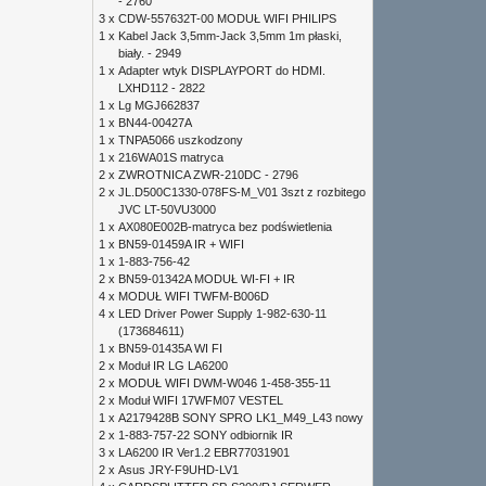
- 2760
3 x
CDW-557632T-00 MODUŁ WIFI PHILIPS
1 x
Kabel Jack 3,5mm-Jack 3,5mm 1m płaski,
biały. - 2949
1 x
Adapter wtyk DISPLAYPORT do HDMI.
LXHD112 - 2822
1 x
Lg MGJ662837
1 x
BN44-00427A
1 x
TNPA5066 uszkodzony
1 x
216WA01S matryca
2 x
ZWROTNICA ZWR-210DC - 2796
2 x
JL.D500C1330-078FS-M_V01 3szt z rozbitego
JVC LT-50VU3000
1 x
AX080E002B-matryca bez podświetlenia
1 x
BN59-01459A IR + WIFI
1 x
1-883-756-42
2 x
BN59-01342A MODUŁ WI-FI + IR
4 x
MODUŁ WIFI TWFM-B006D
4 x
LED Driver Power Supply 1-982-630-11
(173684611)
1 x
BN59-01435A WI FI
2 x
Moduł IR LG LA6200
2 x
MODUŁ WIFI DWM-W046 1-458-355-11
2 x
Moduł WIFI 17WFM07 VESTEL
1 x
A2179428B SONY SPRO LK1_M49_L43 nowy
2 x
1-883-757-22 SONY odbiornik IR
3 x
LA6200 IR Ver1.2 EBR77031901
2 x
Asus JRY-F9UHD-LV1