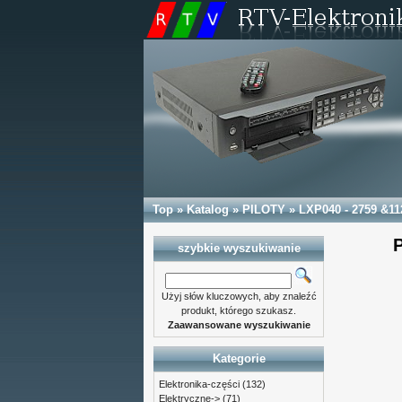
Top
»
Katalog
»
PILOTY
»
LXP040 - 2759 &11
P
szybkie wyszukiwanie
Użyj słów kluczowych, aby znaleźć
produkt, którego szukasz.
Zaawansowane wyszukiwanie
Kategorie
Elektronika-części
(132)
Elektryczne->
(71)