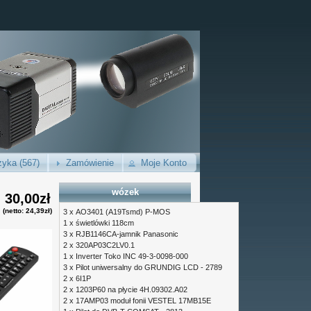
yka (567)
Zamówienie
Moje Konto
wózek
30,00zł
(netto: 24,39zł)
3 x
AO3401 (A19Tsmd) P-MOS
1 x
świetlówki 118cm
3 x
RJB1146CA-jamnik Panasonic
2 x
320AP03C2LV0.1
1 x
Inverter Toko INC 49-3-0098-000
3 x
Pilot uniwersalny do GRUNDIG LCD - 2789
2 x
6I1P
2 x
1203P60 na płycie 4H.09302.A02
2 x
17AMP03 moduł fonii VESTEL 17MB15E