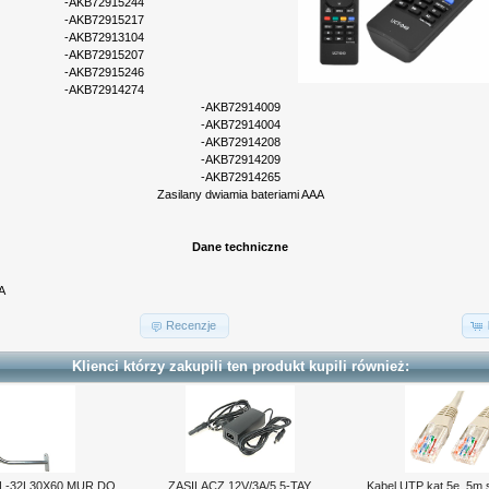
-AKB72915244
-AKB72915217
-AKB72913104
-AKB72915207
-AKB72915246
-AKB72914274
-AKB72914009
-AKB72914004
-AKB72914208
-AKB72914209
-AKB72914265
Zasilany dwiamia bateriami AAA
Dane techniczne
A
Recenzje
Klienci którzy zakupili ten produkt kupili również:
-32L30X60 MUR.DO
ZASILACZ 12V/3A/5.5-TAY
Kabel UTP kat 5e. 5m 