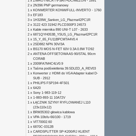
1 x
ZWROTNICA TV-SAT/+DC/MEZON - 1891
2 x
2N396 PNP germanowy
1 x
KONWERTER KONW/FULL-INVERTO - 1760
3 x
EF183
3 x
1H328W_Sanken_LG_Plazma42PC1R
2 x
3122 423 31942 PLCD300P3 24573
1 x
Kable miernika 890 UNI-T L07 - 2633
2 x
6871QYH053B_YSUS_LG_Plazma42PC1R
1 x
15_Y_65_FU11BPCMTA4V0.4
1 x
2SD882 NPN 30V/3A
1 x
BS170 MOS N-FET 60V 0.3A 0.8W TO92
2 x
ANTENA OFFSETOWA AS-90/STAL 90cm
CORAB
1 x
2009FA7M4C4LV0.9
1 x
Taśma podświetlenia 39.5DLED_A_REV03
1 x
Konwerter z HDMI do VGA Adapter kabel D-
SUB - 2912
1 x
PHILIPS FSP194-4FS01
1 x
6A20
1 x
Sony 1-983-119-12
1 x
1-883-893-11 10A72V
1 x
ŁĄCZNIK SZYNY RYFLOWANEJ L110
(23x110x12)
1 x
BRM35302-głowica kablowa
1 x
VPA-10lsfu-66/100 - 1719
1 x
VIT70002.60
1 x
6870C-0312B
1 x
CARDSPLITTER SP-K200/RJ KLIENT