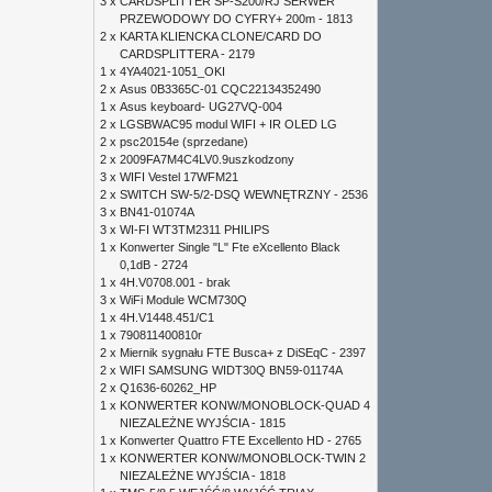
3 x
CARDSPLITTER SP-S200/RJ SERWER
PRZEWODOWY DO CYFRY+ 200m - 1813
2 x
KARTA KLIENCKA CLONE/CARD DO
CARDSPLITTERA - 2179
1 x
4YA4021-1051_OKI
2 x
Asus 0B3365C-01 CQC22134352490
1 x
Asus keyboard- UG27VQ-004
2 x
LGSBWAC95 modul WIFI + IR OLED LG
2 x
psc20154e (sprzedane)
2 x
2009FA7M4C4LV0.9uszkodzony
3 x
WIFI Vestel 17WFM21
2 x
SWITCH SW-5/2-DSQ WEWNĘTRZNY - 2536
3 x
BN41-01074A
3 x
WI-FI WT3TM2311 PHILIPS
1 x
Konwerter Single "L" Fte eXcellento Black
0,1dB - 2724
1 x
4H.V0708.001 - brak
3 x
WiFi Module WCM730Q
1 x
4H.V1448.451/C1
1 x
790811400810r
2 x
Miernik sygnału FTE Busca+ z DiSEqC - 2397
2 x
WIFI SAMSUNG WIDT30Q BN59-01174A
2 x
Q1636-60262_HP
1 x
KONWERTER KONW/MONOBLOCK-QUAD 4
NIEZALEŻNE WYJŚCIA - 1815
1 x
Konwerter Quattro FTE Excellento HD - 2765
1 x
KONWERTER KONW/MONOBLOCK-TWIN 2
NIEZALEŻNE WYJŚCIA - 1818