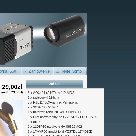
yka (560)
Zamówienie
Moje Konto
wózek
29,00zł
(netto: 23,58zł)
3 x
AO3401 (A19Tsmd) P-MOS
1 x
świetlówki 118cm
3 x
RJB1146CA-jamnik Panasonic
2 x
320AP03C2LV0.1
1 x
Inverter Toko INC 49-3-0098-000
3 x
Pilot uniwersalny do GRUNDIG LCD - 2789
2 x
6I1P
2 x
1203P60 na płycie 4H.09302.A02
2 x
17AMP03 moduł fonii VESTEL 17MB15E