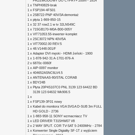
PRZEWODOWY DO CYFRY+ 200m - 1814
1 x
TNPH0829-brak
1 x
FSP194-4FS01
1 x
2SB722-PNP 40V/3A demontaż
1 x
płyta 1-869-850-15
1 x
32 37 row2.1 w tv 32LN549C
1 x
715GB170-M0A-B00-005Y
1 x
VIT71053.55-inwerter-komplet
1 x
2SC3072 NPN 40V/5A
1 x
VIT70002.00 REV:5
1 x
48.V1448.001/F
1 x
Adapter DVI męski - HDMI źeński - 1900
1 x
1-878-942-31 A-1701-876-A
2 x
6870c-0060f
1 x
AIP-0097 monitor
1 x
404652ASNC6LV4.5
1 x
ANTENA AS-80/STAL CORAB
1 x
BDY24B
1 x
Płyta 20P4S107C0 PNL 3139 123 64422 BD
3139 123 64632 Wk906.5
1 x
1 x
FSP139-3F01 nowy
1 x
Kabel do monitora VGA SVGA D-SUB 3m FULL
HD GOLD - 2736
1 x
1-883-958-11 SONY wzmacniacz TV
1 x
LED DRIVER T315HW07 V8
2 x
2 WAY SPLIT. COR TV-SAT 5-2400MHz - 2784
1 x
Konwerter Single Digiality SF-1T z wyjściem