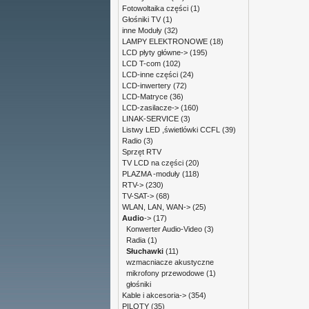
Fotowoltaika części
(1)
Głośniki TV
(1)
inne Moduły
(32)
LAMPY ELEKTRONOWE
(18)
LCD płyty główne->
(195)
LCD T-com
(102)
LCD-inne części
(24)
LCD-inwertery
(72)
LCD-Matryce
(36)
LCD-zasilacze->
(160)
LINAK-SERVICE
(3)
Listwy LED ,świetlówki CCFL
(39)
Radio
(3)
Sprzęt RTV
TV LCD na części
(20)
PLAZMA -moduły
(118)
RTV->
(230)
TV-SAT->
(68)
WLAN, LAN, WAN->
(25)
Audio
->
(17)
Konwerter Audio-Video
(3)
Radia
(1)
Słuchawki
(11)
wzmacniacze akustyczne
mikrofony przewodowe
(1)
głośniki
Kable i akcesoria->
(354)
PILOTY
(35)