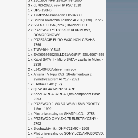
3 x
2SC3807 NPN 25V/2A hfe=1000
3 x
q5763-20208 rev-HP PSC 1310
1 x
DPS-190FB
1 x
17MB95M-PanasonicTX50A300E
1 x
Bateria alkaliczna Toshiba AG10 (1130) - 2726
2 x
SSL400-0D5A ( brak ) inwerter LED
2 x
PRZEWÓD YTDY-6X0.5 ALARMOWY,
DOMOFONOWY
1 x
PRZEJŚCIE EURO-W/3CINCH-G/SVHS -
1766
1 x
TNPA4644 Y-SUS
1 x
EAX60686902(0),LD91A/G(PIP),EBU60674859
1 x
Kabel SATA III - Micro SATA + zasilanie Molex -
2938
2 x
LJ41-09480A driver matrycy
1 x
Antena TV typu YAGI 16-elementowa z
symetryzatorem ATY17 - 2691
1 x
EAX64905401(1.7)
1 x
QPWBXE449WJN2 SHARP
1 x
Kabel 3xRCA-3xRCA 1,8m component Basic -
2293
1 x
PRZEWÓD J-W3.5/J-W3.5/1.5MB PROSTY
1.5m - 1992
1 x
Pilot uniwersalny do SHARP LCD. - 2756
1 x
PRZEWÓD OMY-2X0.75 ELEKTRYCZNY -
2702
1 x
Słuchawki+mikr. DHP-721MIC - 1808
1 x
Pilot uniwersalny do SONY LCD/AMP/BD/DVD.