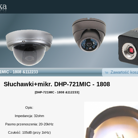
1MIC - 1808 &112233
Zawartość kosz
Słuchawki+mikr. DHP-721MIC - 1808
[DHP-721MIC - 1808 &112233]
Opis:
Impedancja: 32ohm
Pasmo przenoszenia: 20-20kHz
Czułość: 105dB (przy 1kHz)