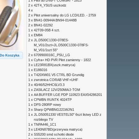
1 x
Pilot do DVB-T COMSAT - 2813
2 x
42T4_YSUS uszkodz
4 x
2 x
Pilot uniwersalny do LG LCD/LED. - 2759
3 x
BN41-00944A BN94-01448B
2 x
BN41-02292
1 x
42T09-05B 4 szt.
1 x
EM84
2 x
JL.D500C1330-078ES-
M_V01/2szt+JL.D500C1330-078FS-
M_V01/1szt 55"
2 x
6709900016C_PSU_LG
Do Koszyka
1 x
Cyfra+ HD PVR Pilot zamienny - 1822
3 x
LE23R81BX(uszk.matryca)
1 x
E186016
1 x
T420XW01 V5 CTRL BD Grundig
1 x
zwrotnica CORAB VHF+UHF
3 x
40/46/52HHC6LV3.3
1 x
ZASILACZ 12V/250MA/J-TOM
1 x
AA BUFFER LGE PDP 110923 EAX54286201
1 x
CPWBN RUNTK 4024TP
1 x
DPS-280RP nowy
3 x
Sharp QPWBNG221WJN1
1 x
JL.D50051330 VESTEL50" 6szt listwy LED z
rozbitego TV
1 x
TNPA446_1C1
3 x
LE40N87BD(przerywa matryca)
2 x
SS5200 smd schotki diode