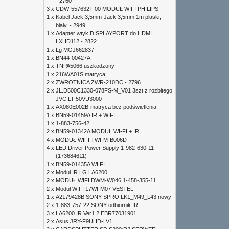
- 2760
3 x
CDW-557632T-00 MODUŁ WIFI PHILIPS
1 x
Kabel Jack 3,5mm-Jack 3,5mm 1m płaski,
biały. - 2949
1 x
Adapter wtyk DISPLAYPORT do HDMI.
LXHD112 - 2822
1 x
Lg MGJ662837
1 x
BN44-00427A
1 x
TNPA5066 uszkodzony
1 x
216WA01S matryca
2 x
ZWROTNICA ZWR-210DC - 2796
2 x
JL.D500C1330-078FS-M_V01 3szt z rozbitego
JVC LT-50VU3000
1 x
AX080E002B-matryca bez podświetlenia
1 x
BN59-01459A IR + WIFI
1 x
1-883-756-42
2 x
BN59-01342A MODUŁ WI-FI + IR
4 x
MODUŁ WIFI TWFM-B006D
4 x
LED Driver Power Supply 1-982-630-11
(173684611)
1 x
BN59-01435A WI FI
2 x
Moduł IR LG LA6200
2 x
MODUŁ WIFI DWM-W046 1-458-355-11
2 x
Moduł WIFI 17WFM07 VESTEL
1 x
A2179428B SONY SPRO LK1_M49_L43 nowy
2 x
1-883-757-22 SONY odbiornik IR
3 x
LA6200 IR Ver1.2 EBR77031901
2 x
Asus JRY-F9UHD-LV1