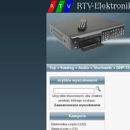
Top
»
Katalog
»
Audio
»
Słuchawki
»
DHP-72
szybkie wyszukiwanie
Użyj słów kluczowych, aby znaleźć
produkt, którego szukasz.
Zaawansowane wyszukiwanie
Kategorie
Elektronika-części
(132)
Elektryczne->
(71)