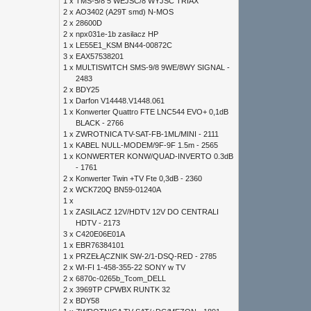
1 x
TMS-5/8 5 WEJŚĆ/8 WYJŚĆ TRIAX
2 x
AO3402 (A29T smd) N-MOS
2 x
28600D
2 x
npx031e-1b zasilacz HP
1 x
LE55E1_KSM BN44-00872C
3 x
EAX57538201
1 x
MULTISWITCH SMS-9/8 9WE/8WY SIGNAL -
2483
2 x
BDY25
1 x
Darfon V14448.V1448.061
1 x
Konwerter Quattro FTE LNC544 EVO+ 0,1dB
BLACK - 2766
1 x
ZWROTNICA TV-SAT-FB-1ML/MINI - 2111
1 x
KABEL NULL-MODEM/9F-9F 1.5m - 2565
1 x
KONWERTER KONW/QUAD-INVERTO 0.3dB
- 1761
2 x
Konwerter Twin +TV Fte 0,3dB - 2360
2 x
WCK720Q BN59-01240A
1 x
1 x
ZASILACZ 12V/HDTV 12V DO CENTRALI
HDTV - 2173
3 x
C420E06E01A
1 x
EBR76384101
1 x
PRZEŁĄCZNIK SW-2/1-DSQ-RED - 2785
2 x
WI-FI 1-458-355-22 SONY w TV
2 x
6870c-0265b_Tcom_DELL
2 x
3969TP CPWBX RUNTK 32
2 x
BDY58