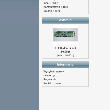
Inne->
(139)
Komputerowe->
(80)
Baterie->
(67)
ostatnio
TT5461B07-1-C-3
50,00zł
(netto: 40,65zł)
Informacja
Wysyłka i zwroty
zauważyć
Regulamin
Kontakt z nami