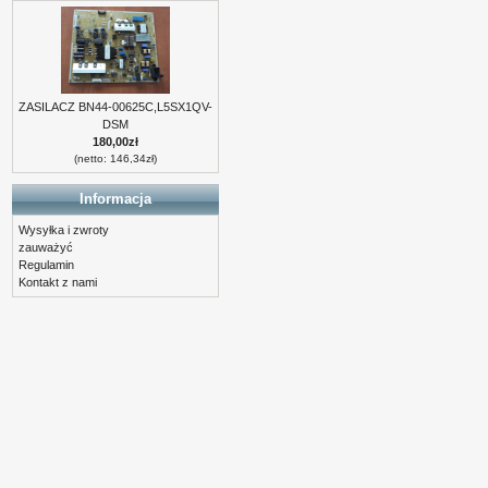
ZASILACZ BN44-00625C,L5SX1QV-
DSM
180,00zł
(netto: 146,34zł)
Informacja
Wysyłka i zwroty
zauważyć
Regulamin
Kontakt z nami