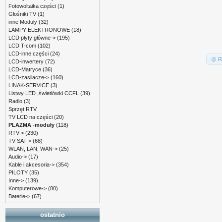
Fotowoltaika części
(1)
Głośniki TV
(1)
inne Moduły
(32)
LAMPY ELEKTRONOWE
(18)
LCD płyty główne->
(195)
LCD T-com
(102)
LCD-inne części
(24)
R
LCD-inwertery
(72)
LCD-Matryce
(36)
LCD-zasilacze->
(160)
LINAK-SERVICE
(3)
Listwy LED ,świetlówki CCFL
(39)
Radio
(3)
Sprzęt RTV
TV LCD na części
(20)
PLAZMA -moduły
(118)
RTV->
(230)
TV-SAT->
(68)
WLAN, LAN, WAN->
(25)
Audio->
(17)
Kable i akcesoria->
(354)
PILOTY
(35)
Inne->
(139)
Komputerowe->
(80)
Baterie->
(67)
ostatnio