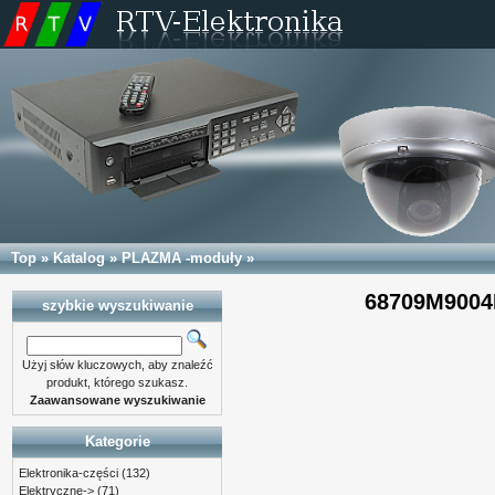
Top
»
Katalog
»
PLAZMA -moduły
»
68709M9004
szybkie wyszukiwanie
Użyj słów kluczowych, aby znaleźć
produkt, którego szukasz.
Zaawansowane wyszukiwanie
Kategorie
Elektronika-części
(132)
Elektryczne->
(71)