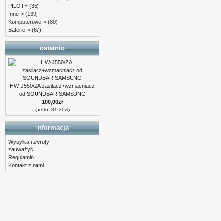
PILOTY
(35)
Inne->
(139)
Komputerowe->
(80)
Baterie->
(67)
ostatnio
HW-J550/ZA zasilacz+wzmacniacz
od SOUNDBAR SAMSUNG
100,00zł
(netto: 81,30zł)
Informacja
Wysyłka i zwroty
zauważyć
Regulamin
Kontakt z nami