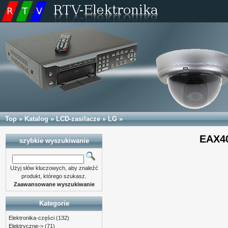
Top
»
Katalog
»
LCD-zasilacze
»
LG
»
EAX40
szybkie wyszukiwanie
Użyj słów kluczowych, aby znaleźć
produkt, którego szukasz.
Zaawansowane wyszukiwanie
Kategorie
Elektronika-części
(132)
Elektryczne->
(71)