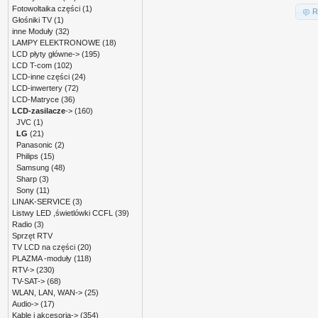
Fotowoltaika części
(1)
R
Głośniki TV
(1)
inne Moduły
(32)
LAMPY ELEKTRONOWE
(18)
LCD płyty główne->
(195)
LCD T-com
(102)
LCD-inne części
(24)
LCD-inwertery
(72)
LCD-Matryce
(36)
LCD-zasilacze
->
(160)
JVC
(1)
LG
(21)
Panasonic
(2)
Philips
(15)
Samsung
(48)
Sharp
(3)
Sony
(11)
LINAK-SERVICE
(3)
Listwy LED ,świetlówki CCFL
(39)
Radio
(3)
Sprzęt RTV
TV LCD na części
(20)
PLAZMA -moduły
(118)
RTV->
(230)
TV-SAT->
(68)
WLAN, LAN, WAN->
(25)
Audio->
(17)
Kable i akcesoria->
(354)