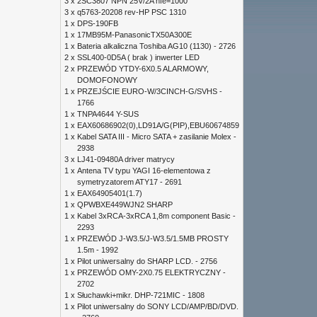
3 x
2SC3807 NPN 25V/2A hfe=1000
3 x
q5763-20208 rev-HP PSC 1310
1 x
DPS-190FB
1 x
17MB95M-PanasonicTX50A300E
1 x
Bateria alkaliczna Toshiba AG10 (1130) - 2726
2 x
SSL400-0D5A ( brak ) inwerter LED
2 x
PRZEWÓD YTDY-6X0.5 ALARMOWY,
DOMOFONOWY
1 x
PRZEJŚCIE EURO-W/3CINCH-G/SVHS -
1766
1 x
TNPA4644 Y-SUS
1 x
EAX60686902(0),LD91A/G(PIP),EBU60674859
1 x
Kabel SATA III - Micro SATA + zasilanie Molex -
2938
3 x
LJ41-09480A driver matrycy
1 x
Antena TV typu YAGI 16-elementowa z
symetryzatorem ATY17 - 2691
1 x
EAX64905401(1.7)
1 x
QPWBXE449WJN2 SHARP
1 x
Kabel 3xRCA-3xRCA 1,8m component Basic -
2293
1 x
PRZEWÓD J-W3.5/J-W3.5/1.5MB PROSTY
1.5m - 1992
1 x
Pilot uniwersalny do SHARP LCD. - 2756
1 x
PRZEWÓD OMY-2X0.75 ELEKTRYCZNY -
2702
1 x
Słuchawki+mikr. DHP-721MIC - 1808
1 x
Pilot uniwersalny do SONY LCD/AMP/BD/DVD.