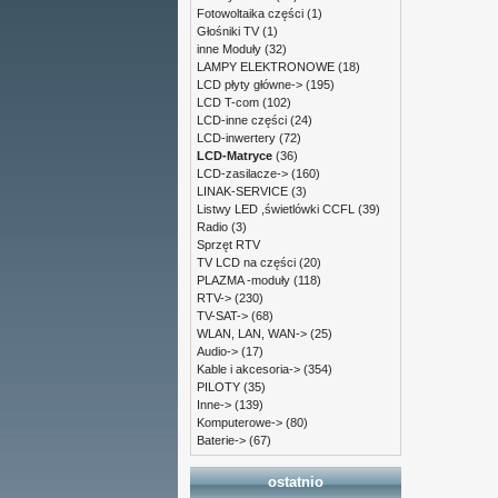
Fotowoltaika części
(1)
Głośniki TV
(1)
inne Moduły
(32)
LAMPY ELEKTRONOWE
(18)
LCD płyty główne->
(195)
LCD T-com
(102)
LCD-inne części
(24)
LCD-inwertery
(72)
LCD-Matryce
(36)
LCD-zasilacze->
(160)
LINAK-SERVICE
(3)
Listwy LED ,świetlówki CCFL
(39)
Radio
(3)
Sprzęt RTV
TV LCD na części
(20)
PLAZMA -moduły
(118)
RTV->
(230)
TV-SAT->
(68)
WLAN, LAN, WAN->
(25)
Audio->
(17)
Kable i akcesoria->
(354)
PILOTY
(35)
Inne->
(139)
Komputerowe->
(80)
Baterie->
(67)
ostatnio