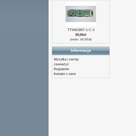
TT5461B07-1-C-3
50,00zł
(netto: 40,65zł)
Informacja
Wysyłka i zwroty
zauważyć
Regulamin
Kontakt z nami