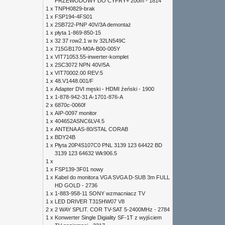
PRZEWODOWY DO CYFRY+ 200m - 1814
1 x
TNPH0829-brak
1 x
FSP194-4FS01
1 x
2SB722-PNP 40V/3A demontaż
1 x
płyta 1-869-850-15
1 x
32 37 row2.1 w tv 32LN549C
1 x
715GB170-M0A-B00-005Y
1 x
VIT71053.55-inwerter-komplet
1 x
2SC3072 NPN 40V/5A
1 x
VIT70002.00 REV:5
1 x
48.V1448.001/F
1 x
Adapter DVI męski - HDMI źeński - 1900
1 x
1-878-942-31 A-1701-876-A
2 x
6870c-0060f
1 x
AIP-0097 monitor
1 x
404652ASNC6LV4.5
1 x
ANTENA AS-80/STAL CORAB
1 x
BDY24B
1 x
Płyta 20P4S107C0 PNL 3139 123 64422 BD
3139 123 64632 Wk906.5
1 x
1 x
FSP139-3F01 nowy
1 x
Kabel do monitora VGA SVGA D-SUB 3m FULL
HD GOLD - 2736
1 x
1-883-958-11 SONY wzmacniacz TV
1 x
LED DRIVER T315HW07 V8
2 x
2 WAY SPLIT. COR TV-SAT 5-2400MHz - 2784
1 x
Konwerter Single Digiality SF-1T z wyjściem