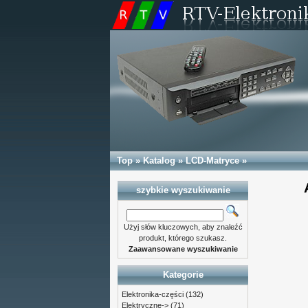
Top
»
Katalog
»
LCD-Matryce
»
szybkie wyszukiwanie
Użyj słów kluczowych, aby znaleźć
produkt, którego szukasz.
Zaawansowane wyszukiwanie
Kategorie
Elektronika-części
(132)
Elektryczne->
(71)