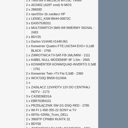
1 x
TMS-5/8 5 WEJŚĆ/8 WYJŚĆ TRIAX
2 x
AO3402 (A29T smd) N-MOS
2 x
28600D
2 x
npx031e-1b zasilacz HP
1 x
LE55E1_KSM BN44-00872C
3 x
EAX57538201
1 x
MULTISWITCH SMS-9/8 9WE/8WY SIGNAL -
2483
2 x
BDY25
1 x
Darfon V14448.V1448.061
1 x
Konwerter Quattro FTE LNC544 EVO+ 0,1dB
BLACK - 2766
1 x
ZWROTNICA TV-SAT-FB-1ML/MINI - 2111
1 x
KABEL NULL-MODEM/9F-9F 1.5m - 2565
1 x
KONWERTER KONW/QUAD-INVERTO 0.3dB
- 1761
2 x
Konwerter Twin +TV Fte 0,3dB - 2360
2 x
WCK720Q BN59-01240A
1 x
1 x
ZASILACZ 12V/HDTV 12V DO CENTRALI
HDTV - 2173
3 x
C420E06E01A
1 x
EBR76384101
1 x
PRZEŁĄCZNIK SW-2/1-DSQ-RED - 2785
2 x
WI-FI 1-458-355-22 SONY w TV
2 x
6870c-0265b_Tcom_DELL
2 x
3969TP CPWBX RUNTK 32
2 x
BDY58