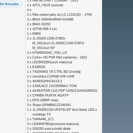
1 x
Pilot do DVB-T COMSAT - 2813
Do Koszyka
2 x
42T4_YSUS uszkodz
4 x
2 x
Pilot uniwersalny do LG LCD/LED. - 2759
3 x
BN41-00944A BN94-01448B
2 x
BN41-02292
1 x
42T09-05B 4 szt.
1 x
EM84
2 x
JL.D500C1330-078ES-
M_V01/2szt+JL.D500C1330-078FS-
M_V01/1szt 55"
2 x
6709900016C_PSU_LG
1 x
Cyfra+ HD PVR Pilot zamienny - 1822
3 x
LE23R81BX(uszk.matryca)
1 x
E186016
1 x
T420XW01 V5 CTRL BD Grundig
1 x
zwrotnica CORAB VHF+UHF
3 x
40/46/52HHC6LV3.3
1 x
ZASILACZ 12V/250MA/J-TOM
1 x
AA BUFFER LGE PDP 110923 EAX54286201
1 x
CPWBN RUNTK 4024TP
1 x
DPS-280RP nowy
3 x
Sharp QPWBNG221WJN1
1 x
JL.D50051330 VESTEL50" 6szt listwy LED z
rozbitego TV
1 x
TNPA446_1C1
3 x
LE40N87BD(przerywa matryca)
2 x
SS5200 smd schotki diode