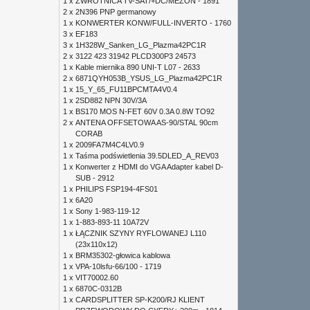
1 x
ZWROTNICA TV-SAT/+DC/MEZON - 1891
2 x
2N396 PNP germanowy
1 x
KONWERTER KONW/FULL-INVERTO - 1760
3 x
EF183
3 x
1H328W_Sanken_LG_Plazma42PC1R
2 x
3122 423 31942 PLCD300P3 24573
1 x
Kable miernika 890 UNI-T L07 - 2633
2 x
6871QYH053B_YSUS_LG_Plazma42PC1R
1 x
15_Y_65_FU11BPCMTA4V0.4
1 x
2SD882 NPN 30V/3A
1 x
BS170 MOS N-FET 60V 0.3A 0.8W TO92
2 x
ANTENA OFFSETOWA AS-90/STAL 90cm
CORAB
1 x
2009FA7M4C4LV0.9
1 x
Taśma podświetlenia 39.5DLED_A_REV03
1 x
Konwerter z HDMI do VGA Adapter kabel D-
SUB - 2912
1 x
PHILIPS FSP194-4FS01
1 x
6A20
1 x
Sony 1-983-119-12
1 x
1-883-893-11 10A72V
1 x
ŁĄCZNIK SZYNY RYFLOWANEJ L110
(23x110x12)
1 x
BRM35302-głowica kablowa
1 x
VPA-10lsfu-66/100 - 1719
1 x
VIT70002.60
1 x
6870C-0312B
1 x
CARDSPLITTER SP-K200/RJ KLIENT