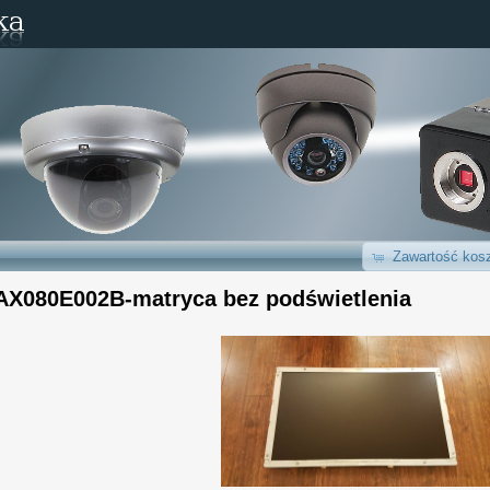
Zawartość kosz
AX080E002B-matryca bez podświetlenia