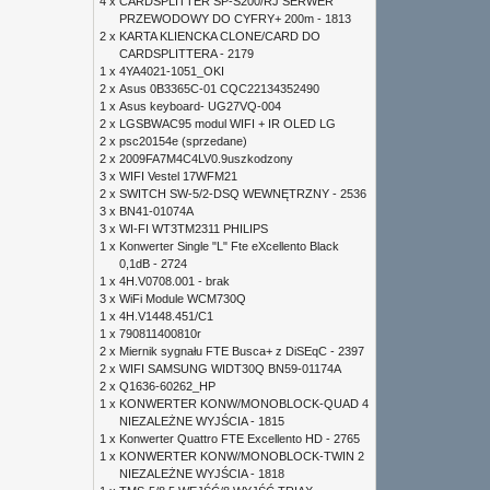
4 x
CARDSPLITTER SP-S200/RJ SERWER
PRZEWODOWY DO CYFRY+ 200m - 1813
2 x
KARTA KLIENCKA CLONE/CARD DO
CARDSPLITTERA - 2179
1 x
4YA4021-1051_OKI
2 x
Asus 0B3365C-01 CQC22134352490
1 x
Asus keyboard- UG27VQ-004
2 x
LGSBWAC95 modul WIFI + IR OLED LG
2 x
psc20154e (sprzedane)
2 x
2009FA7M4C4LV0.9uszkodzony
3 x
WIFI Vestel 17WFM21
2 x
SWITCH SW-5/2-DSQ WEWNĘTRZNY - 2536
3 x
BN41-01074A
3 x
WI-FI WT3TM2311 PHILIPS
1 x
Konwerter Single "L" Fte eXcellento Black
0,1dB - 2724
1 x
4H.V0708.001 - brak
3 x
WiFi Module WCM730Q
1 x
4H.V1448.451/C1
1 x
790811400810r
2 x
Miernik sygnału FTE Busca+ z DiSEqC - 2397
2 x
WIFI SAMSUNG WIDT30Q BN59-01174A
2 x
Q1636-60262_HP
1 x
KONWERTER KONW/MONOBLOCK-QUAD 4
NIEZALEŻNE WYJŚCIA - 1815
1 x
Konwerter Quattro FTE Excellento HD - 2765
1 x
KONWERTER KONW/MONOBLOCK-TWIN 2
NIEZALEŻNE WYJŚCIA - 1818