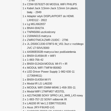
- 2760
3 x
CDW-557632T-00 MODUŁ WIFI PHILIPS
1 x
Kabel Jack 3,5mm-Jack 3,5mm 1m płaski,
biały. - 2949
1 x
Adapter wtyk DISPLAYPORT do HDMI.
LXHD112 - 2822
1 x
Lg MGJ662837
1 x
BN44-00427A
1 x
TNPA5066 uszkodzony
1 x
216WA01S matryca
2 x
ZWROTNICA ZWR-210DC - 2796
2 x
JL.D500C1330-078FS-M_V01 3szt z rozbitego
JVC LT-50VU3000
1 x
AX080E002B-matryca bez podświetlenia
1 x
BN59-01459A IR + WIFI
1 x
1-883-756-42
2 x
BN59-01342A MODUŁ WI-FI + IR
4 x
MODUŁ WIFI TWFM-B006D
4 x
LED Driver Power Supply 1-982-630-11
(173684611)
1 x
BN59-01435A WI FI
2 x
Moduł IR LG LA6200
2 x
MODUŁ WIFI DWM-W046 1-458-355-11
2 x
Moduł WIFI 17WFM07 VESTEL
1 x
A2179428B SONY SPRO LK1_M49_L43 nowy
2 x
1-883-757-22 SONY odbiornik IR
3 x
LA6200 IR Ver1.2 EBR77031901
2 x
Asus JRY-F9UHD-LV1