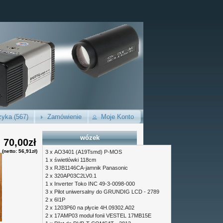
yka (567)
Zamówienie
Moje Konto
wózek
70,00zł
(netto: 56,91zł)
3 x
AO3401 (A19Tsmd) P-MOS
1 x
świetlówki 118cm
3 x
RJB1146CA-jamnik Panasonic
2 x
320AP03C2LV0.1
1 x
Inverter Toko INC 49-3-0098-000
3 x
Pilot uniwersalny do GRUNDIG LCD - 2789
2 x
6I1P
2 x
1203P60 na płycie 4H.09302.A02
2 x
17AMP03 moduł fonii VESTEL 17MB15E