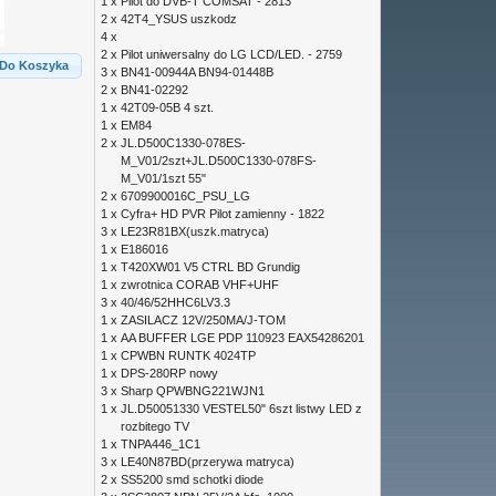
1 x
Pilot do DVB-T COMSAT - 2813
2 x
42T4_YSUS uszkodz
4 x
2 x
Pilot uniwersalny do LG LCD/LED. - 2759
Do Koszyka
3 x
BN41-00944A BN94-01448B
2 x
BN41-02292
1 x
42T09-05B 4 szt.
1 x
EM84
2 x
JL.D500C1330-078ES-
M_V01/2szt+JL.D500C1330-078FS-
M_V01/1szt 55"
2 x
6709900016C_PSU_LG
1 x
Cyfra+ HD PVR Pilot zamienny - 1822
3 x
LE23R81BX(uszk.matryca)
1 x
E186016
1 x
T420XW01 V5 CTRL BD Grundig
1 x
zwrotnica CORAB VHF+UHF
3 x
40/46/52HHC6LV3.3
1 x
ZASILACZ 12V/250MA/J-TOM
1 x
AA BUFFER LGE PDP 110923 EAX54286201
1 x
CPWBN RUNTK 4024TP
1 x
DPS-280RP nowy
3 x
Sharp QPWBNG221WJN1
1 x
JL.D50051330 VESTEL50" 6szt listwy LED z
rozbitego TV
1 x
TNPA446_1C1
3 x
LE40N87BD(przerywa matryca)
2 x
SS5200 smd schotki diode