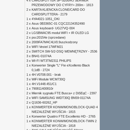
4 x
CARDSPLITTER SP-S200/RJ SERWER
PRZEWODOWY DO CYFRY+ 200m - 1813
2 x
KARTA KLIENCKA CLONE/CARD DO
CARDSPLITTERA - 2179
1 x
4YA4021-1051_OKI
2 x
Asus 0B3365C-01 CQC22134352490
1 x
Asus keyboard- UG27VQ-004
2 x
LGSBWAC95 modul WIFI + IR OLED LG
2 x
psc20154e (sprzedane)
2 x
2009FA7M4C4LV0.9uszkodzony
3 x
WIFI Vestel 17WFM21
2 x
SWITCH SW-5/2-DSQ WEWNĘTRZNY - 2536
3 x
BN41-01074A
3 x
WI-FI WT3TM2311 PHILIPS
1 x
Konwerter Single "L" Fte eXcellento Black
0,1dB - 2724
1 x
4H.V0708.001 - brak
3 x
WiFi Module WCM730Q
1 x
4H.V1448.451/C1
1 x
790811400810r
2 x
Miernik sygnału FTE Busca+ z DiSEqC - 2397
2 x
WIFI SAMSUNG WIDT30Q BN59-01174A
2 x
Q1636-60262_HP
1 x
KONWERTER KONW/MONOBLOCK-QUAD 4
NIEZALEŻNE WYJŚCIA - 1815
1 x
Konwerter Quattro FTE Excellento HD - 2765
1 x
KONWERTER KONW/MONOBLOCK-TWIN 2
NIEZALEŻNE WYJŚCIA - 1818