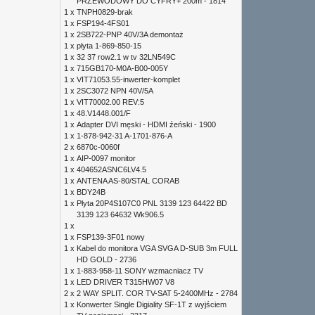
PRZEWODOWY DO CYFRY+ 200m - 1814
1 x
TNPH0829-brak
1 x
FSP194-4FS01
1 x
2SB722-PNP 40V/3A demontaż
1 x
płyta 1-869-850-15
1 x
32 37 row2.1 w tv 32LN549C
1 x
715GB170-M0A-B00-005Y
1 x
VIT71053.55-inwerter-komplet
1 x
2SC3072 NPN 40V/5A
1 x
VIT70002.00 REV:5
1 x
48.V1448.001/F
1 x
Adapter DVI męski - HDMI źeński - 1900
1 x
1-878-942-31 A-1701-876-A
2 x
6870c-0060f
1 x
AIP-0097 monitor
1 x
404652ASNC6LV4.5
1 x
ANTENA AS-80/STAL CORAB
1 x
BDY24B
1 x
Płyta 20P4S107C0 PNL 3139 123 64422 BD
3139 123 64632 Wk906.5
1 x
1 x
FSP139-3F01 nowy
1 x
Kabel do monitora VGA SVGA D-SUB 3m FULL
HD GOLD - 2736
1 x
1-883-958-11 SONY wzmacniacz TV
1 x
LED DRIVER T315HW07 V8
2 x
2 WAY SPLIT. COR TV-SAT 5-2400MHz - 2784
1 x
Konwerter Single Digiality SF-1T z wyjściem