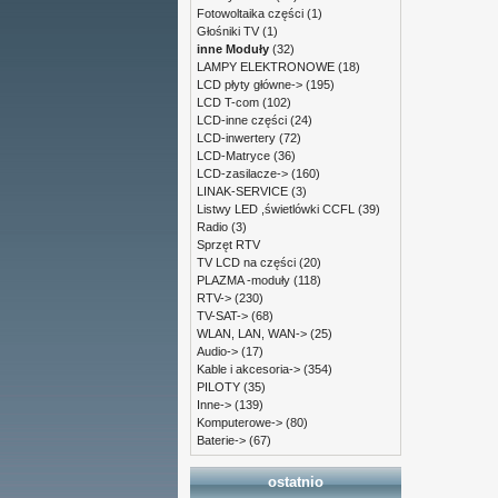
Fotowoltaika części
(1)
Głośniki TV
(1)
inne Moduły
(32)
LAMPY ELEKTRONOWE
(18)
LCD płyty główne->
(195)
LCD T-com
(102)
LCD-inne części
(24)
LCD-inwertery
(72)
LCD-Matryce
(36)
LCD-zasilacze->
(160)
LINAK-SERVICE
(3)
Listwy LED ,świetlówki CCFL
(39)
Radio
(3)
Sprzęt RTV
TV LCD na części
(20)
PLAZMA -moduły
(118)
RTV->
(230)
TV-SAT->
(68)
WLAN, LAN, WAN->
(25)
Audio->
(17)
Kable i akcesoria->
(354)
PILOTY
(35)
Inne->
(139)
Komputerowe->
(80)
Baterie->
(67)
ostatnio