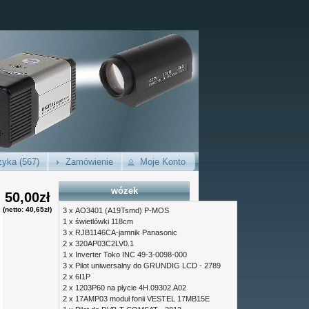
yka (567)
Zamówienie
Moje Konto
wózek
50,00zł
(netto: 40,65zł)
3 x
AO3401 (A19Tsmd) P-MOS
1 x
świetlówki 118cm
3 x
RJB1146CA-jamnik Panasonic
2 x
320AP03C2LV0.1
1 x
Inverter Toko INC 49-3-0098-000
3 x
Pilot uniwersalny do GRUNDIG LCD - 2789
2 x
6I1P
2 x
1203P60 na płycie 4H.09302.A02
2 x
17AMP03 moduł fonii VESTEL 17MB15E