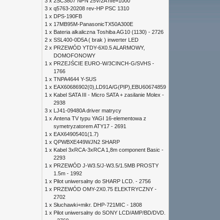
3 x
2SC3807 NPN 25V/2A hfe=1000
3 x
q5763-20208 rev-HP PSC 1310
1 x
DPS-190FB
1 x
17MB95M-PanasonicTX50A300E
1 x
Bateria alkaliczna Toshiba AG10 (1130) - 2726
2 x
SSL400-0D5A ( brak ) inwerter LED
2 x
PRZEWÓD YTDY-6X0.5 ALARMOWY,
DOMOFONOWY
1 x
PRZEJŚCIE EURO-W/3CINCH-G/SVHS -
1766
1 x
TNPA4644 Y-SUS
1 x
EAX60686902(0),LD91A/G(PIP),EBU60674859
1 x
Kabel SATA III - Micro SATA + zasilanie Molex -
2938
3 x
LJ41-09480A driver matrycy
1 x
Antena TV typu YAGI 16-elementowa z
symetryzatorem ATY17 - 2691
1 x
EAX64905401(1.7)
1 x
QPWBXE449WJN2 SHARP
1 x
Kabel 3xRCA-3xRCA 1,8m component Basic -
2293
1 x
PRZEWÓD J-W3.5/J-W3.5/1.5MB PROSTY
1.5m - 1992
1 x
Pilot uniwersalny do SHARP LCD. - 2756
1 x
PRZEWÓD OMY-2X0.75 ELEKTRYCZNY -
2702
1 x
Słuchawki+mikr. DHP-721MIC - 1808
1 x
Pilot uniwersalny do SONY LCD/AMP/BD/DVD.