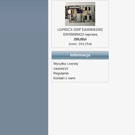
LGP65CX-200P EAX69061002
EAY65689423 naprawa
250,00zł
(netto: 203,25zł)
Informacja
Wysyłka i zwroty
zauważyć
Regulamin
Kontakt z nami