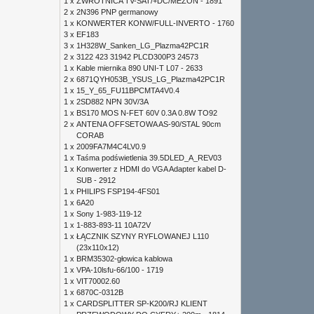
1 x
ZWROTNICA TV-SAT/+DC/MEZON - 1891
2 x
2N396 PNP germanowy
1 x
KONWERTER KONW/FULL-INVERTO - 1760
3 x
EF183
3 x
1H328W_Sanken_LG_Plazma42PC1R
2 x
3122 423 31942 PLCD300P3 24573
1 x
Kable miernika 890 UNI-T L07 - 2633
2 x
6871QYH053B_YSUS_LG_Plazma42PC1R
1 x
15_Y_65_FU11BPCMTA4V0.4
1 x
2SD882 NPN 30V/3A
1 x
BS170 MOS N-FET 60V 0.3A 0.8W TO92
2 x
ANTENA OFFSETOWA AS-90/STAL 90cm
CORAB
1 x
2009FA7M4C4LV0.9
1 x
Taśma podświetlenia 39.5DLED_A_REV03
1 x
Konwerter z HDMI do VGA Adapter kabel D-
SUB - 2912
1 x
PHILIPS FSP194-4FS01
1 x
6A20
1 x
Sony 1-983-119-12
1 x
1-883-893-11 10A72V
1 x
ŁĄCZNIK SZYNY RYFLOWANEJ L110
(23x110x12)
1 x
BRM35302-głowica kablowa
1 x
VPA-10lsfu-66/100 - 1719
1 x
VIT70002.60
1 x
6870C-0312B
1 x
CARDSPLITTER SP-K200/RJ KLIENT