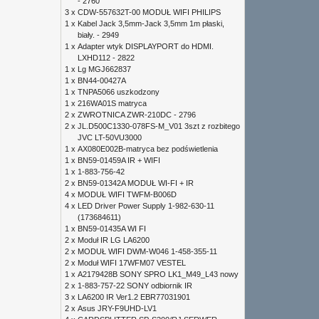
- 2760
3 x
CDW-557632T-00 MODUŁ WIFI PHILIPS
1 x
Kabel Jack 3,5mm-Jack 3,5mm 1m płaski,
biały. - 2949
1 x
Adapter wtyk DISPLAYPORT do HDMI.
LXHD112 - 2822
1 x
Lg MGJ662837
1 x
BN44-00427A
1 x
TNPA5066 uszkodzony
1 x
216WA01S matryca
2 x
ZWROTNICA ZWR-210DC - 2796
2 x
JL.D500C1330-078FS-M_V01 3szt z rozbitego
JVC LT-50VU3000
1 x
AX080E002B-matryca bez podświetlenia
1 x
BN59-01459A IR + WIFI
1 x
1-883-756-42
2 x
BN59-01342A MODUŁ WI-FI + IR
4 x
MODUŁ WIFI TWFM-B006D
4 x
LED Driver Power Supply 1-982-630-11
(173684611)
1 x
BN59-01435A WI FI
2 x
Moduł IR LG LA6200
2 x
MODUŁ WIFI DWM-W046 1-458-355-11
2 x
Moduł WIFI 17WFM07 VESTEL
1 x
A2179428B SONY SPRO LK1_M49_L43 nowy
2 x
1-883-757-22 SONY odbiornik IR
3 x
LA6200 IR Ver1.2 EBR77031901
2 x
Asus JRY-F9UHD-LV1