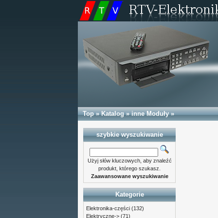
Top
»
Katalog
»
inne Moduły
»
szybkie wyszukiwanie
Użyj słów kluczowych, aby znaleźć
produkt, którego szukasz.
Zaawansowane wyszukiwanie
Kategorie
Elektronika-części
(132)
Elektryczne->
(71)