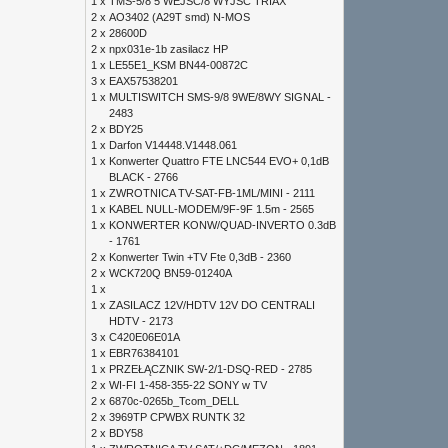
1 x
TMS-5/8 5 WEJŚĆ/8 WYJŚĆ TRIAX
2 x
AO3402 (A29T smd) N-MOS
2 x
28600D
2 x
npx031e-1b zasilacz HP
1 x
LE55E1_KSM BN44-00872C
3 x
EAX57538201
1 x
MULTISWITCH SMS-9/8 9WE/8WY SIGNAL -
2483
2 x
BDY25
1 x
Darfon V14448.V1448.061
1 x
Konwerter Quattro FTE LNC544 EVO+ 0,1dB
BLACK - 2766
1 x
ZWROTNICA TV-SAT-FB-1ML/MINI - 2111
1 x
KABEL NULL-MODEM/9F-9F 1.5m - 2565
1 x
KONWERTER KONW/QUAD-INVERTO 0.3dB
- 1761
2 x
Konwerter Twin +TV Fte 0,3dB - 2360
2 x
WCK720Q BN59-01240A
1 x
1 x
ZASILACZ 12V/HDTV 12V DO CENTRALI
HDTV - 2173
3 x
C420E06E01A
1 x
EBR76384101
1 x
PRZEŁĄCZNIK SW-2/1-DSQ-RED - 2785
2 x
WI-FI 1-458-355-22 SONY w TV
2 x
6870c-0265b_Tcom_DELL
2 x
3969TP CPWBX RUNTK 32
2 x
BDY58