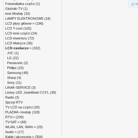
Fotowoltaika części
(1)
R
Głośniki TV
(1)
inne Moduły
(32)
LAMPY ELEKTRONOWE
(18)
LCD płyty główne->
(196)
LCD T-com
(102)
LCD-inne części
(24)
LCD-inwertery
(72)
LCD-Matryce
(36)
LCD-zasilacze
->
(162)
JVC
(1)
LG
(22)
Panasonic
(2)
Philips
(15)
Samsung
(48)
Sharp
(4)
Sony
(11)
LINAK-SERVICE
(3)
Listwy LED ,świetlówki CCFL
(39)
Radio
(3)
Sprzęt RTV
TV LCD na części
(20)
PLAZMA -moduły
(118)
RTV->
(230)
TV-SAT->
(68)
WLAN, LAN, WAN->
(25)
Audio->
(17)
Kable i akcesoria->
(354)