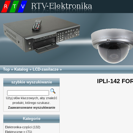
Top
»
Katalog
»
LCD-zasilacze
»
IPLI-142 FO
szybkie wyszukiwanie
Użyj słów kluczowych, aby znaleźć
produkt, którego szukasz.
Zaawansowane wyszukiwanie
Kategorie
Elektronika-części
(132)
Elektryczne->
(71)