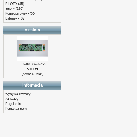
PILOTY
(35)
Inne->
(139)
Komputerowe->
(80)
Baterie->
(67)
ostatnio
TT5461B07-1-C-3
50,00zł
(netto: 40,65zł)
Informacja
Wysyłka i zwroty
zauważyć
Regulamin
Kontakt z nami