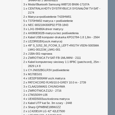
SHARP50"z demontażu
3 x
Moduł Bluetooth Samsung WIBT20 BN96-17107A
1 x
CENTRALA HDTV DYSTRYBUCJI SYGNAŁÓW TV-SAT -
2174
2 x
Matryca+podświetlenie T420HW01
5 x
T370HW02 matryca + podświetlenie
2 x
NEC 6832184300P02 PTB-1843
3 x
LJ41-09480A driver matrycy
2 x
AX080E002B-matryca bez podświetlenia
2 x
Kabel USB komputer-drukarka KPO2784-1.8 1,8m - 2564
2 x
LE23R81BX(uszk.matryca)
1 x
49" S_5J52_50_FCOM_5_LEFT+RIGTH V5DN-500SMA
LM41-00121W_LM41-001
2 x
J1BA-001-naprawa
2 x
ZWROTNICA TV-SAT-FB-1ML/MINI - 2111
2 x
Kabel komputerowy sieciowy 1:1 8P8C (patchcord), 25m -
2829 LX 8
1 x
CY-JN032BGLR3V podświetlenie
3 x
M170EG01
4 x
UE32F5000AW uszk.matryca
2 x
PATCHCORD RJ45/10.0-GREY 10.0 m - 2739
3 x
CLAA216WA01 CHUNGHWA
1 x
ZWROTNICA Z12U - 2716
2 x
LTM150XH-L06
4 x
UE40D5003uszkodzona matryca
2 x
Kabel UTP kat 5e. 3m szary - 2448
2 x
Sharp QPWBNE188WJZZ
2 x
LC420EUH LG 42" 42LE7500