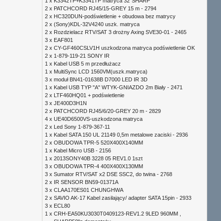
1 x
K3342TP+K3341TP matryca 32"SHARP
2 x
PATCHCORD RJ45/15-GREY 15 m - 2794
2 x
HC320DUN-podświetlenie + obudowa bez matrycy
2 x
(Sony)KDL-32V4240 uszk. matryca
2 x
Rozdzielacz RTV/SAT 3 drożny Axing SVE30-01 - 2465
3 x
EAF801
2 x
CY-GF460CSLV1H uszkodzona matryca podświetlenie OK
2 x
1-879-119-21 SONY IR
1 x
Kabel USB 5 m przedłużacz
1 x
MultiSync LCD 1560VM(uszk.matryca)
3 x
moduł BN41-01638B D7000 LED IR 3D
1 x
Kabel USB TYP "A" WTYK-GNIAZDO 2m Biały - 2471
2 x
LTF460HQ01 + podświetlenie
3 x
JE400D3H1N
2 x
PATCHCORD RJ45/6/20-GREY 20 m - 2829
4 x
UE40D6500VS-uszkodzona matryca
2 x
Led Sony 1-879-367-11
1 x
Kabel SATA 150 UL 21149 0,5m metalowe zaciski - 2936
2 x
OBUDOWA TPR-5 520X400X140MM
1 x
Kabel Micro USB - 2156
1 x
2013SONY40B 3228 05 REV1.0 1szt
3 x
OBUDOWA TPR-4 400X400X130MM
3 x
Sumator RTV/SAT x2 DSE SSC2, do twina - 2768
2 x
IR SENSOR BN59-01371A
3 x
CLAA170ES01 CHUNGHWA
2 x
SAVIO AK-17 Kabel zasilający/ adapter SATA 15pin - 2933
3 x
ECL80
1 x
CRH-EA50KU3030T0409123-REV1.2 9LED 960MM ,