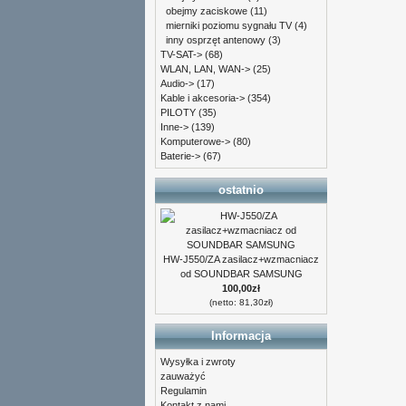
obejmy zaciskowe
(11)
mierniki poziomu sygnału TV
(4)
inny osprzęt antenowy
(3)
TV-SAT->
(68)
WLAN, LAN, WAN->
(25)
Audio->
(17)
Kable i akcesoria->
(354)
PILOTY
(35)
Inne->
(139)
Komputerowe->
(80)
Baterie->
(67)
ostatnio
HW-J550/ZA zasilacz+wzmacniacz
od SOUNDBAR SAMSUNG
100,00zł
(netto: 81,30zł)
Informacja
Wysyłka i zwroty
zauważyć
Regulamin
Kontakt z nami