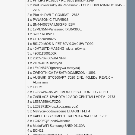
2 x
PHILIPS RC8205 - RC 8205 płaski - 2249
2 x
Pilot uniwersalny do Panasonic - LCD/LED/PLASMA UCT045. -
2755
2 x
Pilot do DVB-T COMSAT - 2813
1 x
PANASONIC TNPA5916
1 x
BN44-00787A,L58GFB_ESM
1 x
17MB95M-PanasonicTX50A300E
1 x
32/37 ROW2.1
1 x
CPT320WB02S
1 x
BS170 MOS N-FET 60V 0.3A 0.8W TO92
2 x
40MT10TD-MAB2HG_płyta_główna
3 x
490811300100R
1 x
2SC5707-80V/8A NPN
1 x
216WA01S matryca
4 x
LE40N87BD(przerywa matryca)
1 x
ZWROTNICA TV-SAT/+DC/MEZON - 1891
1 x
AU8K/9K_STC500AF7_7020_2IN1_40LEDs_REV1.0 +
Aluminium
2 x
UBL21
3 x
LGSBWAC95 WIFI MODULE BUTTON - LG OLED
2 x
ZASILACZ 12V/HDTV 12V DO CENTRALI HDTV - 2173
3 x
LE37A659A1FXZG
3 x
LE32S71BX(uszkodz.matryca)
3 x
Matryca+podświetlenie LTA460HH-LH4
1 x
KABEL USB KOMPUTER/DRUKARKA 1.5M - 1793
3 x
LC420EQE-podświetlenie
5 x
Moduł WiFi Samsung BN59-01130A
4 x
ECH21