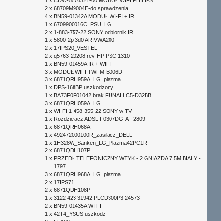
1 x
CDW-557632T-00 MODUŁ WIFI PHILIPS
2 x
68709M9004E-do sprawdzenia
4 x
BN59-01342A MODUŁ WI-FI + IR
1 x
6709900016C_PSU_LG
2 x
1-883-757-22 SONY odbiornik IR
1 x
5800-2pf3d0 ARIVWA200
2 x
17IPS20_VESTEL
2 x
q5763-20208 rev-HP PSC 1310
1 x
BN59-01459A IR + WIFI
3 x
MODUŁ WIFI TWFM-B006D
3 x
6871QRH959A_LG_plazma
1 x
DPS-168BP uszkodzony
1 x
BA73F0F01042 brak FUNAI LC5-D32BB
3 x
6871QRH059A_LG
1 x
WI-FI 1-458-355-22 SONY w TV
1 x
Rozdzielacz ADSL F0307DG-A - 2809
1 x
6871QRH068A
1 x
492472000100R_zasilacz_DELL
1 x
1H328W_Sanken_LG_Plazma42PC1R
2 x
6871QDH107P
1 x
PRZEDŁ.TELEFONICZNY WTYK - 2 GNIAZDA 7.5M BIAŁY -
1797
3 x
6871QRH968A_LG_plazma
2 x
17IPS71
2 x
6871QDH108P
1 x
3122 423 31942 PLCD300P3 24573
2 x
BN59-01435A WI FI
1 x
42T4_YSUS uszkodz