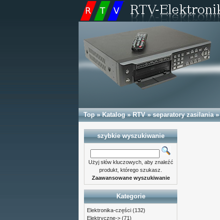
Top
»
Katalog
»
RTV
»
separatory zasilania
»
szybkie wyszukiwanie
Użyj słów kluczowych, aby znaleźć
produkt, którego szukasz.
Zaawansowane wyszukiwanie
Kategorie
Elektronika-części
(132)
Elektryczne->
(71)