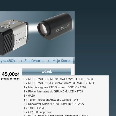
yka (802)
Zamówienie
Moje Konto
wózek
45,00zł
(netto: 36,59zł)
5 x
MULTISWITCH SMS-9/8 9WE/8WY SIGNAL - 2483
3 x
MULTISWITCH MS-9/8 9WE/8WY SATMATRIX -brak
1 x
Miernik sygnału FTE Busca+ z DiSEqC - 2397
1 x
Pilot uniwersalny do GRUNDIG LCD - 2789
1 x
6A20
3 x
Tuner Ferguson Ariva 150 Combo - 2437
2 x
Konwerter Single "L" Fte Premium HD - 2827
1 x
1400H1-20A
3 x
CB10-03 naprawa