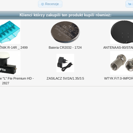
Recenzje
Klienci którzy zakupili ten produkt kupili również:
IK R-14R _ 2499
Bateria CR2032 - 1724
ANTENA AS-80/ST
le "L" Fte Premium HD -
ZASILACZ 5V/2A/1.35/3.5
WTYK F/7.0-IMPOR
2827