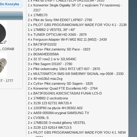
2 x
Pilot do DVB-T CABLETECH URZ0323M - 2810
Do Koszyka
1 x
Konwerter Single Digiality SF-1T z wyjściem TV naziemnej -
2317
1 x
17MB170
2 x
Pilot do Sony RM-ED007 LXP907- 2790
2 x
PILOT GBS PROGRAMOWALNY MADE FOR YOU 4:1 - 2138
1 x
17MB82-2 VESTEL 39" i 40"
5 x
TUNER OPTICUM HD XS65 - 2879
4 x
Ferguson Adapter Wi-Fi W02 802.11 [W02] - 2439
2 x
BA73F0F01032
AL CORAB
3 x
Cyfra+ Pilot zamienny SD Pace - 1823
2 x
B03A04EE0058A
2 x
32 37 row2.1 w tv 32LN549C
3 x
Pilot Sagem DS187 - 2780
2 x
Pilot uniwersalny 10in1 RITZ UET-607 - 2870
2 x
MULTISWITCH SMS-5/8 5WE/8WY SIGNAL mp-0508 - 2330
2 x
40-mt10b2-mac2xg
T - 1777
2 x
Cyfra+ Pilot zamienny SD Sagem - 1825
2 x
Konwerter Quad FTE Excellento HD - 2764
1 x
BA73F0G0401 A30C5/C7A3/A3 FUNAI LC5-D
1 x
17MB82-2 uszkodzona
2 x
3139 123 62731 WK720.4
1 x
1203P60 na płycie 4H.09302.A02
2 x
AA59-00508A oryginał SAMSUNG TV
2 x
CV309L-S
2 x
17MB15E-3-moduł główny VESTEL
1 x
3139 123 62614 WK713.5
1 x
PILOT GBS PROGRAMOWALNY MADE FOR YOU 4:1. NEW