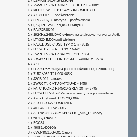
1 x
LSF400HJ01-A SAMSUNG
1 x
ZWROTNICA TV-SAT/EL BLUE LINE - 1892
1 x
MODUŁ WI-FI i BT SAMSUNG WIDT30Q
2 x
AX080F071E+podświetlenie
1 x
LTA550HQ25 matryca + podświetlenie
3 x
(LG)42LF2510-ZB(uszk.martyca)
3 x
EAX57538201
2 x
192KHz/24Bit DAC cyfrowy na analogowy konwerter Audio
1 x
LTY320HM03+podświetlenie
1 x
KABEL USB C USB TYP C 1m - 2815
1 x
LC320 DXE w tv LG 32LN549C
1 x
ZWROTNICA TV-SAT/MEZON - 1994
4 x
2 WAY SPLIT. COR TV-SAT 5-2400MHz - 2784
4 x
AZ1
1 x
LC320DXE matryca panel+podświetlenie(uszkodzone)
1 x
715GA032-T01-000-005K
1 x
J2CB-004-naprawa
1 x
ZWROTNICA TV-SAT/QUAD - 2459
2 x
PATCHCORD RJ45/20-GREY 20 m - 2795
1 x
LC420EUD-SEF2 Panasonic matryca + podświetlenie
2 x
Asus keyboard- UG27VQ-004
2 x
3139 123 62731 WK720.4
1 x
40-E461C0-PWG1XG
1 x
A2179428B SONY SPRO LK1_M49_L43 nowy
1 x
6871QYH051P
4 x
ECC83
1 x
490811400100r
3 x
CWB-30216G-001 Canon