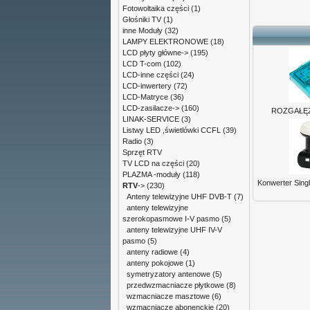
Fotowoltaika części
(1)
Głośniki TV
(1)
inne Moduły
(32)
LAMPY ELEKTRONOWE
(18)
LCD płyty główne->
(195)
LCD T-com
(102)
LCD-inne części
(24)
LCD-inwertery
(72)
LCD-Matryce
(36)
LCD-zasilacze->
(160)
ROZGAŁĘŹN
LINAK-SERVICE
(3)
Listwy LED ,świetlówki CCFL
(39)
Radio
(3)
Sprzęt RTV
TV LCD na części
(20)
PLAZMA -moduły
(118)
Konwerter Sing
RTV
->
(230)
Anteny telewizyjne UHF DVB-T
(7)
anteny telewizyjne
szerokopasmowe I-V pasmo
(5)
anteny telewizyjne UHF IV-V
pasmo
(5)
anteny radiowe
(4)
anteny pokojowe
(1)
symetryzatory antenowe
(5)
przedwzmacniacze płytkowe
(8)
wzmacniacze masztowe
(6)
wzmacniacze abonenckie
(20)