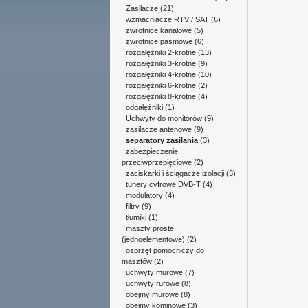
Zasilacze
(21)
wzmacniacze RTV / SAT
(6)
zwrotnice kanałowe
(5)
zwrotnice pasmowe
(6)
rozgałęźniki 2-krotne
(13)
rozgałęźniki 3-krotne
(9)
rozgałęźniki 4-krotne
(10)
rozgałęźniki 6-krotne
(2)
rozgałęźniki 8-krotne
(4)
odgałęźniki
(1)
Uchwyty do monitorów
(9)
zasilacze antenowe
(9)
separatory zasilania
(3)
zabezpieczenie
przeciwprzepięciowe
(2)
zaciskarki i ściągacze izolacji
(3)
tunery cyfrowe DVB-T
(4)
modulatory
(4)
filtry
(9)
tłumiki
(1)
maszty proste
(jednoelementowe)
(2)
osprzęt pomocniczy do
masztów
(2)
uchwyty murowe
(7)
uchwyty rurowe
(8)
obejmy murowe
(8)
obejmy kominowe
(3)