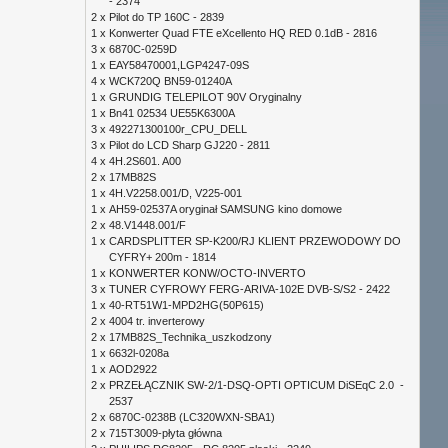
- 2374
2 x
Pilot do TP 160C - 2839
1 x
Konwerter Quad FTE eXcellento HQ RED 0.1dB - 2816
3 x
6870C-0259D
1 x
EAY58470001,LGP4247-09S
4 x
WCK720Q BN59-01240A
1 x
GRUNDIG TELEPILOT 90V Oryginalny
1 x
Bn41 02534 UE55K6300A
3 x
492271300100r_CPU_DELL
3 x
Pilot do LCD Sharp GJ220 - 2811
4 x
4H.2S601. A00
2 x
17MB82S
1 x
4H.V2258.001/D, V225-001
1 x
AH59-02537A oryginał SAMSUNG kino domowe
2 x
48.V1448.001/F
1 x
CARDSPLITTER SP-K200/RJ KLIENT PRZEWODOWY DO
CYFRY+ 200m - 1814
1 x
KONWERTER KONW/OCTO-INVERTO
3 x
TUNER CYFROWY FERG-ARIVA-102E DVB-S/S2 - 2422
1 x
40-RT51W1-MPD2HG(50P615)
2 x
4004 tr. inverterowy
2 x
17MB82S_Technika_uszkodzony
1 x
6632l-0208a
1 x
AOD2922
2 x
PRZEŁĄCZNIK SW-2/1-DSQ-OPTI OPTICUM DiSEqC 2.0 -
2537
2 x
6870C-0238B (LC320WXN-SBA1)
2 x
715T3009-płyta główna