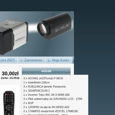
yka (567)
Zamówienie
Moje Konto
wózek
30,00zł
(netto: 24,39zł)
3 x
AO3401 (A19Tsmd) P-MOS
1 x
świetlówki 118cm
3 x
RJB1146CA-jamnik Panasonic
2 x
320AP03C2LV0.1
1 x
Inverter Toko INC 49-3-0098-000
3 x
Pilot uniwersalny do GRUNDIG LCD - 2789
2 x
6I1P
2 x
1203P60 na płycie 4H.09302.A02
2 x
17AMP03 moduł fonii VESTEL 17MB15E