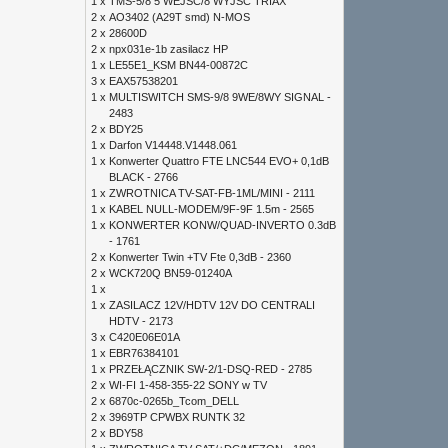
1 x
TMS-5/8 5 WEJŚĆ/8 WYJŚĆ TRIAX
2 x
AO3402 (A29T smd) N-MOS
2 x
28600D
2 x
npx031e-1b zasilacz HP
1 x
LE55E1_KSM BN44-00872C
3 x
EAX57538201
1 x
MULTISWITCH SMS-9/8 9WE/8WY SIGNAL -
2483
2 x
BDY25
1 x
Darfon V14448.V1448.061
1 x
Konwerter Quattro FTE LNC544 EVO+ 0,1dB
BLACK - 2766
1 x
ZWROTNICA TV-SAT-FB-1ML/MINI - 2111
1 x
KABEL NULL-MODEM/9F-9F 1.5m - 2565
1 x
KONWERTER KONW/QUAD-INVERTO 0.3dB
- 1761
2 x
Konwerter Twin +TV Fte 0,3dB - 2360
2 x
WCK720Q BN59-01240A
1 x
1 x
ZASILACZ 12V/HDTV 12V DO CENTRALI
HDTV - 2173
3 x
C420E06E01A
1 x
EBR76384101
1 x
PRZEŁĄCZNIK SW-2/1-DSQ-RED - 2785
2 x
WI-FI 1-458-355-22 SONY w TV
2 x
6870c-0265b_Tcom_DELL
2 x
3969TP CPWBX RUNTK 32
2 x
BDY58