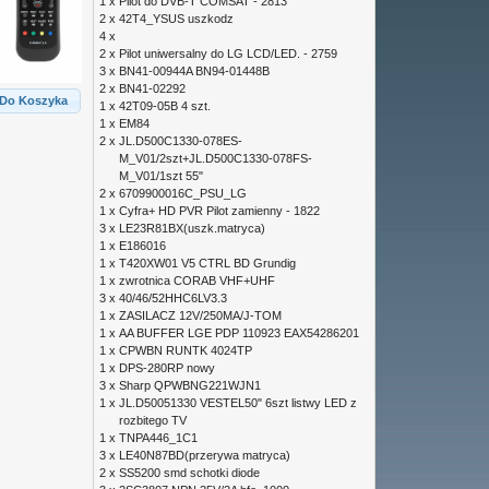
1 x
Pilot do DVB-T COMSAT - 2813
2 x
42T4_YSUS uszkodz
4 x
2 x
Pilot uniwersalny do LG LCD/LED. - 2759
3 x
BN41-00944A BN94-01448B
2 x
BN41-02292
Do Koszyka
1 x
42T09-05B 4 szt.
1 x
EM84
2 x
JL.D500C1330-078ES-
M_V01/2szt+JL.D500C1330-078FS-
M_V01/1szt 55"
2 x
6709900016C_PSU_LG
1 x
Cyfra+ HD PVR Pilot zamienny - 1822
3 x
LE23R81BX(uszk.matryca)
1 x
E186016
1 x
T420XW01 V5 CTRL BD Grundig
1 x
zwrotnica CORAB VHF+UHF
3 x
40/46/52HHC6LV3.3
1 x
ZASILACZ 12V/250MA/J-TOM
1 x
AA BUFFER LGE PDP 110923 EAX54286201
1 x
CPWBN RUNTK 4024TP
1 x
DPS-280RP nowy
3 x
Sharp QPWBNG221WJN1
1 x
JL.D50051330 VESTEL50" 6szt listwy LED z
rozbitego TV
1 x
TNPA446_1C1
3 x
LE40N87BD(przerywa matryca)
2 x
SS5200 smd schotki diode