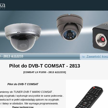
- 2813 &112233
Zawartość kosz
Pilot do DVB-T COMSAT - 2813
[COMSAT LX P1050 - 2813 &112233]
Pilot do DVB-T COMSAT
 zamienny do TUNER DVB-T MARKI COMSAT .
kopią oryginału i wykonuje wszystkie te same polecenia .
awiszach w pełni odpowiadają opisom na oryginale.
y i łatwy w obsłudze. Nie wymaga programowania.
Dane techniczne