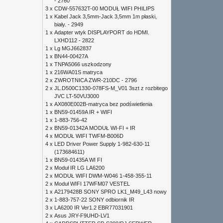
- 2760
3 x
CDW-557632T-00 MODUŁ WIFI PHILIPS
1 x
Kabel Jack 3,5mm-Jack 3,5mm 1m płaski,
biały. - 2949
1 x
Adapter wtyk DISPLAYPORT do HDMI.
LXHD112 - 2822
1 x
Lg MGJ662837
1 x
BN44-00427A
1 x
TNPA5066 uszkodzony
1 x
216WA01S matryca
2 x
ZWROTNICA ZWR-210DC - 2796
2 x
JL.D500C1330-078FS-M_V01 3szt z rozbitego
JVC LT-50VU3000
1 x
AX080E002B-matryca bez podświetlenia
1 x
BN59-01459A IR + WIFI
1 x
1-883-756-42
2 x
BN59-01342A MODUŁ WI-FI + IR
4 x
MODUŁ WIFI TWFM-B006D
4 x
LED Driver Power Supply 1-982-630-11
(173684611)
1 x
BN59-01435A WI FI
2 x
Moduł IR LG LA6200
2 x
MODUŁ WIFI DWM-W046 1-458-355-11
2 x
Moduł WIFI 17WFM07 VESTEL
1 x
A2179428B SONY SPRO LK1_M49_L43 nowy
2 x
1-883-757-22 SONY odbiornik IR
3 x
LA6200 IR Ver1.2 EBR77031901
2 x
Asus JRY-F9UHD-LV1