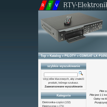
Top
»
Katalog
»
PILOTY
»
COMSAT LX P1050 
szybkie wyszukiwanie
Użyj słów kluczowych, aby znaleźć
produkt, którego szukasz.
Zaawansowane wyszukiwanie
Pilot
Pilot jest 1:1 
Kategorie
Opisy na kl
Elektronika-części
(132)
Przejrzyst
Elektryczne->
(71)