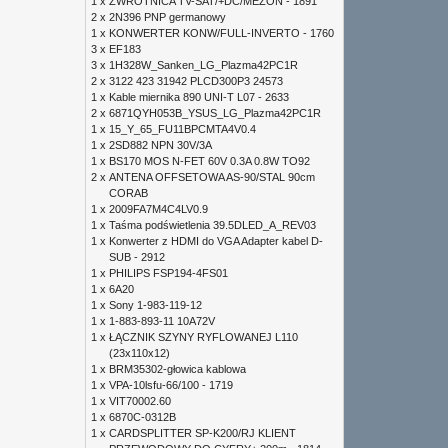
1 x
ZWROTNICA TV-SAT/+DC/MEZON - 1891
2 x
2N396 PNP germanowy
1 x
KONWERTER KONW/FULL-INVERTO - 1760
3 x
EF183
3 x
1H328W_Sanken_LG_Plazma42PC1R
2 x
3122 423 31942 PLCD300P3 24573
1 x
Kable miernika 890 UNI-T L07 - 2633
2 x
6871QYH053B_YSUS_LG_Plazma42PC1R
1 x
15_Y_65_FU11BPCMTA4V0.4
1 x
2SD882 NPN 30V/3A
1 x
BS170 MOS N-FET 60V 0.3A 0.8W TO92
2 x
ANTENA OFFSETOWA AS-90/STAL 90cm
CORAB
1 x
2009FA7M4C4LV0.9
1 x
Taśma podświetlenia 39.5DLED_A_REV03
1 x
Konwerter z HDMI do VGA Adapter kabel D-
SUB - 2912
1 x
PHILIPS FSP194-4FS01
1 x
6A20
1 x
Sony 1-983-119-12
1 x
1-883-893-11 10A72V
1 x
ŁĄCZNIK SZYNY RYFLOWANEJ L110
(23x110x12)
1 x
BRM35302-głowica kablowa
1 x
VPA-10lsfu-66/100 - 1719
1 x
VIT70002.60
1 x
6870C-0312B
1 x
CARDSPLITTER SP-K200/RJ KLIENT