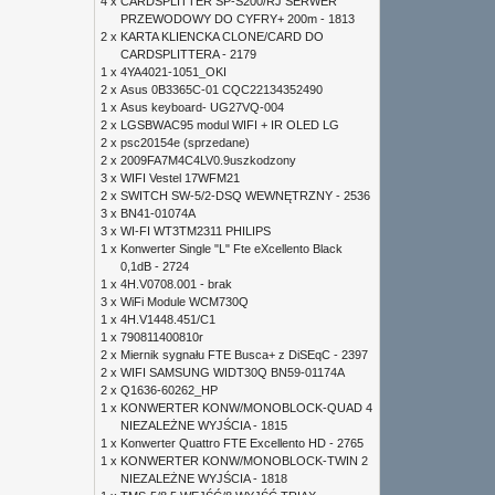
4 x
CARDSPLITTER SP-S200/RJ SERWER
PRZEWODOWY DO CYFRY+ 200m - 1813
2 x
KARTA KLIENCKA CLONE/CARD DO
CARDSPLITTERA - 2179
1 x
4YA4021-1051_OKI
2 x
Asus 0B3365C-01 CQC22134352490
1 x
Asus keyboard- UG27VQ-004
2 x
LGSBWAC95 modul WIFI + IR OLED LG
2 x
psc20154e (sprzedane)
2 x
2009FA7M4C4LV0.9uszkodzony
3 x
WIFI Vestel 17WFM21
2 x
SWITCH SW-5/2-DSQ WEWNĘTRZNY - 2536
3 x
BN41-01074A
3 x
WI-FI WT3TM2311 PHILIPS
1 x
Konwerter Single "L" Fte eXcellento Black
0,1dB - 2724
1 x
4H.V0708.001 - brak
3 x
WiFi Module WCM730Q
1 x
4H.V1448.451/C1
1 x
790811400810r
2 x
Miernik sygnału FTE Busca+ z DiSEqC - 2397
2 x
WIFI SAMSUNG WIDT30Q BN59-01174A
2 x
Q1636-60262_HP
1 x
KONWERTER KONW/MONOBLOCK-QUAD 4
NIEZALEŻNE WYJŚCIA - 1815
1 x
Konwerter Quattro FTE Excellento HD - 2765
1 x
KONWERTER KONW/MONOBLOCK-TWIN 2
NIEZALEŻNE WYJŚCIA - 1818