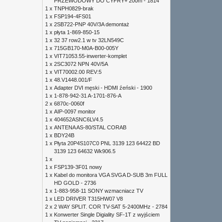
PRZEWODOWY DO CYFRY+ 200m - 1814
1 x
TNPH0829-brak
1 x
FSP194-4FS01
1 x
2SB722-PNP 40V/3A demontaż
1 x
płyta 1-869-850-15
1 x
32 37 row2.1 w tv 32LN549C
1 x
715GB170-M0A-B00-005Y
1 x
VIT71053.55-inwerter-komplet
1 x
2SC3072 NPN 40V/5A
1 x
VIT70002.00 REV:5
1 x
48.V1448.001/F
1 x
Adapter DVI męski - HDMI źeński - 1900
1 x
1-878-942-31 A-1701-876-A
2 x
6870c-0060f
1 x
AIP-0097 monitor
1 x
404652ASNC6LV4.5
1 x
ANTENA AS-80/STAL CORAB
1 x
BDY24B
1 x
Płyta 20P4S107C0 PNL 3139 123 64422 BD
3139 123 64632 Wk906.5
1 x
1 x
FSP139-3F01 nowy
1 x
Kabel do monitora VGA SVGA D-SUB 3m FULL
HD GOLD - 2736
1 x
1-883-958-11 SONY wzmacniacz TV
1 x
LED DRIVER T315HW07 V8
2 x
2 WAY SPLIT. COR TV-SAT 5-2400MHz - 2784
1 x
Konwerter Single Digiality SF-1T z wyjściem