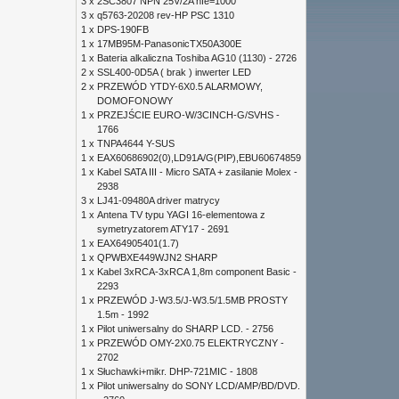
3 x
2SC3807 NPN 25V/2A hfe=1000
3 x
q5763-20208 rev-HP PSC 1310
1 x
DPS-190FB
1 x
17MB95M-PanasonicTX50A300E
1 x
Bateria alkaliczna Toshiba AG10 (1130) - 2726
2 x
SSL400-0D5A ( brak ) inwerter LED
2 x
PRZEWÓD YTDY-6X0.5 ALARMOWY,
DOMOFONOWY
1 x
PRZEJŚCIE EURO-W/3CINCH-G/SVHS -
1766
1 x
TNPA4644 Y-SUS
1 x
EAX60686902(0),LD91A/G(PIP),EBU60674859
1 x
Kabel SATA III - Micro SATA + zasilanie Molex -
2938
3 x
LJ41-09480A driver matrycy
1 x
Antena TV typu YAGI 16-elementowa z
symetryzatorem ATY17 - 2691
1 x
EAX64905401(1.7)
1 x
QPWBXE449WJN2 SHARP
1 x
Kabel 3xRCA-3xRCA 1,8m component Basic -
2293
1 x
PRZEWÓD J-W3.5/J-W3.5/1.5MB PROSTY
1.5m - 1992
1 x
Pilot uniwersalny do SHARP LCD. - 2756
1 x
PRZEWÓD OMY-2X0.75 ELEKTRYCZNY -
2702
1 x
Słuchawki+mikr. DHP-721MIC - 1808
1 x
Pilot uniwersalny do SONY LCD/AMP/BD/DVD.