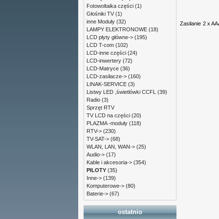
Fotowoltaika części
(1)
Głośniki TV
(1)
inne Moduły
(32)
Zasilanie
2 x AA
LAMPY ELEKTRONOWE
(18)
LCD płyty główne->
(195)
LCD T-com
(102)
LCD-inne części
(24)
LCD-inwertery
(72)
LCD-Matryce
(36)
LCD-zasilacze->
(160)
LINAK-SERVICE
(3)
Listwy LED ,świetlówki CCFL
(39)
Radio
(3)
Sprzęt RTV
TV LCD na części
(20)
PLAZMA -moduły
(118)
RTV->
(230)
TV-SAT->
(68)
WLAN, LAN, WAN->
(25)
Audio->
(17)
Kable i akcesoria->
(354)
PILOTY
(35)
Inne->
(139)
Komputerowe->
(80)
Baterie->
(67)
ostatnio