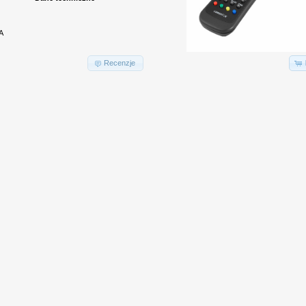
A
Recenzje