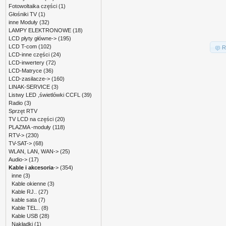
Fotowoltaika części
(1)
Głośniki TV
(1)
inne Moduły
(32)
LAMPY ELEKTRONOWE
(18)
LCD płyty główne->
(195)
LCD T-com
(102)
R
LCD-inne części
(24)
LCD-inwertery
(72)
LCD-Matryce
(36)
LCD-zasilacze->
(160)
LINAK-SERVICE
(3)
Listwy LED ,świetlówki CCFL
(39)
Radio
(3)
Sprzęt RTV
TV LCD na części
(20)
PLAZMA -moduły
(118)
RTV->
(230)
TV-SAT->
(68)
WLAN, LAN, WAN->
(25)
Audio->
(17)
Kable i akcesoria
->
(354)
inne
(3)
Kable okienne
(3)
Kable RJ..
(27)
kable sata
(7)
Kable TEL..
(8)
Kable USB
(28)
Nakładki
(1)