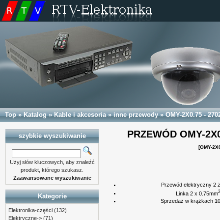
Top
»
Katalog
»
Kable i akcesoria
»
inne przewody
»
OMY-2X0.75 - 270
PRZEWÓD OMY-2X0.
szybkie wyszukiwanie
[OMY-2X0
Użyj słów kluczowych, aby znaleźć
produkt, którego szukasz.
Zaawansowane wyszukiwanie
Przewód elektryczny 2 ż
Linka 2 x 0.75mm
Kategorie
Sprzedaż w krążkach 10
Elektronika-części
(132)
Elektryczne->
(71)