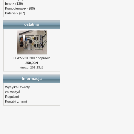
Inne->
(139)
Komputerowe->
(80)
Baterie->
(67)
ostatnio
LGP55CX-200P naprawa
250,00zł
(netto: 203,25zł)
Informacja
Wysyłka i zwroty
zauważyć
Regulamin
Kontakt z nami