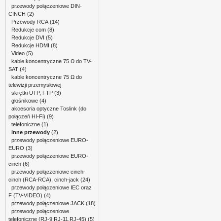
przewody połączeniowe DIN-
CINCH
(2)
Przewody RCA
(14)
Redukcje com
(8)
Redukcje DVI
(5)
Redukcje HDMI
(8)
Video
(5)
kable koncentryczne 75 Ω do TV-
SAT
(4)
kable koncentryczne 75 Ω do
telewizji przemysłowej
skrętki UTP, FTP
(3)
głośnikowe
(4)
akcesoria optyczne Toslink (do
połączeń HI-Fi)
(9)
telefoniczne
(1)
inne przewody
(2)
przewody połączeniowe EURO-
EURO
(3)
przewody połączeniowe EURO-
cinch
(6)
przewody połączeniowe cinch-
cinch (RCA-RCA), cinch-jack
(24)
przewody połączeniowe IEC oraz
F (TV-VIDEO)
(4)
przewody połączeniowe JACK
(18)
przewody połączeniowe
telefoniczne (RJ-9,RJ-11,RJ-45)
(5)