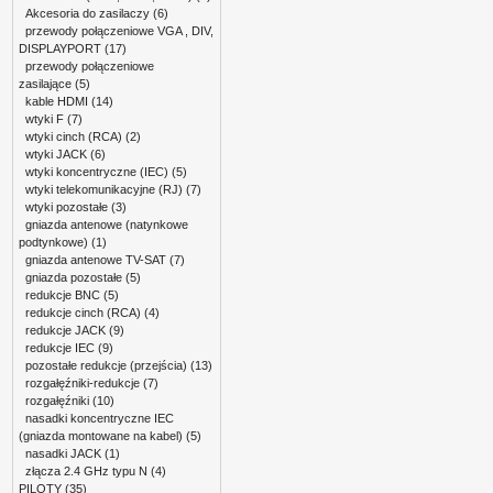
Akcesoria do zasilaczy
(6)
przewody połączeniowe VGA , DIV,
DISPLAYPORT
(17)
przewody połączeniowe
zasilające
(5)
kable HDMI
(14)
wtyki F
(7)
wtyki cinch (RCA)
(2)
wtyki JACK
(6)
wtyki koncentryczne (IEC)
(5)
wtyki telekomunikacyjne (RJ)
(7)
wtyki pozostałe
(3)
gniazda antenowe (natynkowe
podtynkowe)
(1)
gniazda antenowe TV-SAT
(7)
gniazda pozostałe
(5)
redukcje BNC
(5)
redukcje cinch (RCA)
(4)
redukcje JACK
(9)
redukcje IEC
(9)
pozostałe redukcje (przejścia)
(13)
rozgałęźniki-redukcje
(7)
rozgałęźniki
(10)
nasadki koncentryczne IEC
(gniazda montowane na kabel)
(5)
nasadki JACK
(1)
złącza 2.4 GHz typu N
(4)
PILOTY
(35)