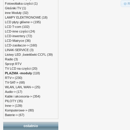
R
Fotowoltaika części
(1)
Głośniki TV
(1)
inne Moduły
(32)
LAMPY ELEKTRONOWE
(18)
LCD płyty główne->
(195)
LCD T-com
(102)
LCD-inne części
(24)
LCD-inwertery
(72)
LCD-Matryce
(36)
LCD-zasilacze->
(160)
LINAK-SERVICE
(3)
Listwy LED ,świetlówki CCFL
(39)
Radio
(3)
Sprzęt RTV
TV LCD na części
(20)
PLAZMA -moduły
(118)
RTV->
(230)
TV-SAT->
(68)
WLAN, LAN, WAN->
(25)
Audio->
(17)
Kable i akcesoria->
(354)
PILOTY
(35)
Inne->
(139)
Komputerowe->
(80)
Baterie->
(67)
ostatnio