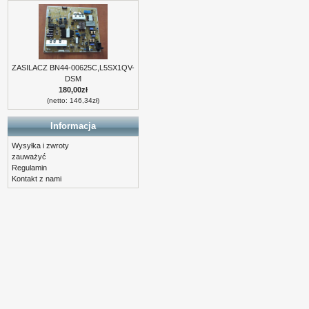
ZASILACZ BN44-00625C,L5SX1QV-
DSM
180,00zł
(netto: 146,34zł)
Informacja
Wysyłka i zwroty
zauważyć
Regulamin
Kontakt z nami