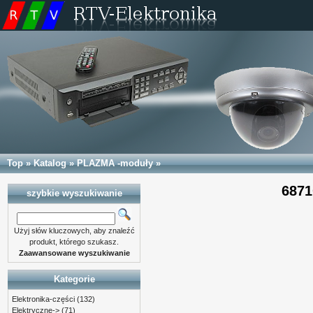
Top
»
Katalog
»
PLAZMA -moduły
»
687
szybkie wyszukiwanie
Użyj słów kluczowych, aby znaleźć
produkt, którego szukasz.
Zaawansowane wyszukiwanie
Kategorie
Elektronika-części
(132)
Elektryczne->
(71)