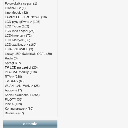
Fotowoltaika części
(1)
Głośniki TV
(1)
inne Moduły
(32)
LAMPY ELEKTRONOWE
(18)
LCD płyty główne->
(195)
LCD T-com
(102)
LCD-inne części
(24)
LCD-inwertery
(72)
LCD-Matryce
(36)
LCD-zasilacze->
(160)
LINAK-SERVICE
(3)
Listwy LED ,świetlówki CCFL
(39)
Radio
(3)
Sprzęt RTV
TV LCD na części
(20)
PLAZMA -moduły
(118)
RTV->
(230)
TV-SAT->
(68)
WLAN, LAN, WAN->
(25)
Audio->
(17)
Kable i akcesoria->
(354)
PILOTY
(35)
Inne->
(139)
Komputerowe->
(80)
Baterie->
(67)
ostatnio