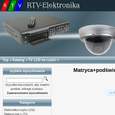
Top
»
Katalog
»
TV LCD na części
»
Matryca+podświe
szybkie wyszukiwanie
Użyj słów kluczowych, aby znaleźć
produkt, którego szukasz.
R
Zaawansowane wyszukiwanie
Kategorie
Elektronika-części
(132)
Elektryczne->
(71)