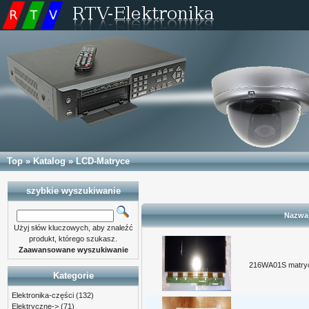
Top
»
Katalog
»
LCD-Matryce
szybkie wyszukiwanie
Nazwa
Użyj słów kluczowych, aby znaleźć
produkt, którego szukasz.
Zaawansowane wyszukiwanie
216WA01S matry
Kategorie
Elektronika-części
(132)
Elektryczne->
(71)