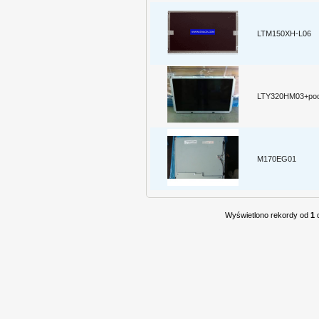
LTM150XH-L06
LTY320HM03+podś
M170EG01
Wyświetlono rekordy od
1