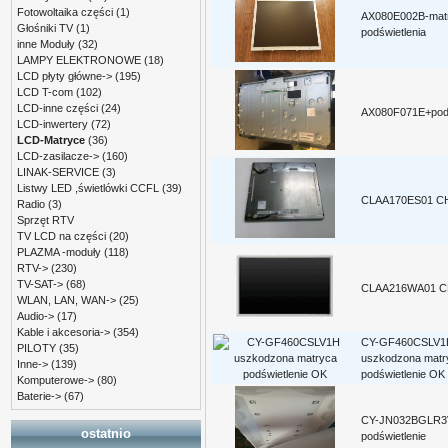
Fotowoltaika części
(1)
AX080E002B-mat
Głośniki TV
(1)
podświetlenia
inne Moduły
(32)
LAMPY ELEKTRONOWE
(18)
LCD płyty główne->
(195)
LCD T-com
(102)
LCD-inne części
(24)
AX080F071E+podś
LCD-inwertery
(72)
LCD-Matryce
(36)
LCD-zasilacze->
(160)
LINAK-SERVICE
(3)
Listwy LED ,świetlówki CCFL
(39)
CLAA170ES01 
Radio
(3)
Sprzęt RTV
TV LCD na części
(20)
PLAZMA -moduły
(118)
RTV->
(230)
TV-SAT->
(68)
CLAA216WA01 
WLAN, LAN, WAN->
(25)
Audio->
(17)
Kable i akcesoria->
(354)
CY-GF460CSLV1
PILOTY
(35)
uszkodzona matr
Inne->
(139)
podświetlenie OK
Komputerowe->
(80)
Baterie->
(67)
CY-JN032BGLR3
ostatnio
podświetlenie