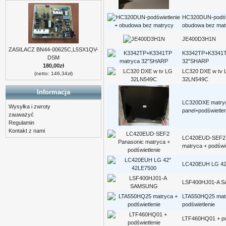
HC320DUN-podświ
obudowa bez mat
JE400D3H1N
ZASILACZ BN44-00625C,L5SX1QV-
K3342TP+K3341T
DSM
32"SHARP
180,00zł
LC320 DXE w tv 
(netto: 146,34zł)
32LN549C
Informacja
LC320DXE matry
Wysyłka i zwroty
panel+podświetle
zauważyć
Regulamin
Kontakt z nami
LC420EUD-SEF2 
matryca + podświe
LC420EUH LG 42
LSF400HJ01-A 
LTA550HQ25 mat
podświetlenie
LTF460HQ01 + po