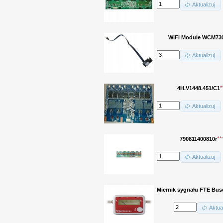
Aktualizuj
WiFi Module WCM73
Aktualizuj
*
4H.V1448.451/C1
Aktualizuj
**
790811400810r
Aktualizuj
Miernik sygnału FTE Bus
Aktual