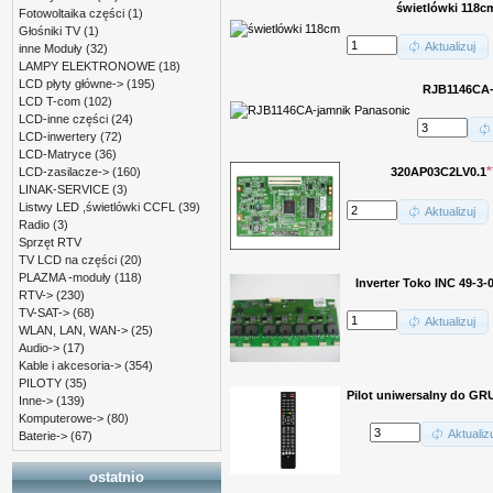
świetlówki 118c
Fotowoltaika części
(1)
Głośniki TV
(1)
Aktualizuj
inne Moduły
(32)
LAMPY ELEKTRONOWE
(18)
LCD płyty główne->
(195)
RJB1146CA-
LCD T-com
(102)
LCD-inne części
(24)
LCD-inwertery
(72)
LCD-Matryce
(36)
*
320AP03C2LV0.1
LCD-zasilacze->
(160)
LINAK-SERVICE
(3)
Listwy LED ,świetlówki CCFL
(39)
Aktualizuj
Radio
(3)
Sprzęt RTV
TV LCD na części
(20)
PLAZMA -moduły
(118)
Inverter Toko INC 49-3-
RTV->
(230)
TV-SAT->
(68)
Aktualizuj
WLAN, LAN, WAN->
(25)
Audio->
(17)
Kable i akcesoria->
(354)
PILOTY
(35)
Pilot uniwersalny do GR
Inne->
(139)
Komputerowe->
(80)
Aktualizu
Baterie->
(67)
ostatnio