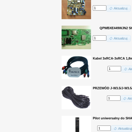
Aktualizuj
QPWBXE449WJN2 S
Aktualizuj
Kabel 3xRCA-3xRCA 1,8m
Ak
PRZEWÓD J-W3.5/J-W3.5/
Akt
Pilot uniwersalny do SH
Aktualizuj