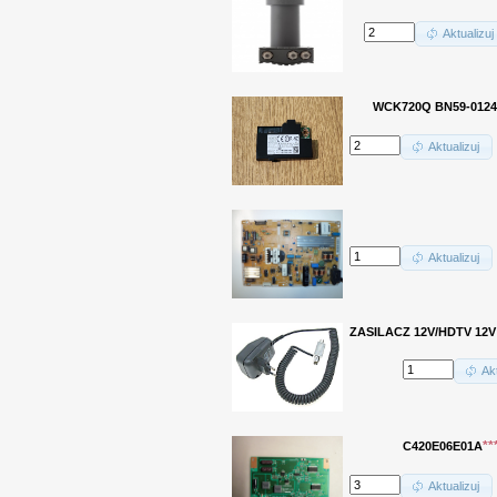
Aktualizuj
WCK720Q BN59-012
Aktualizuj
Aktualizuj
ZASILACZ 12V/HDTV 12V
Akt
**
C420E06E01A
Aktualizuj