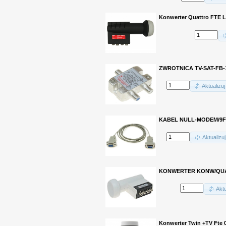
Konwerter Quattro FTE 
ZWROTNICA TV-SAT-FB-1M
Aktualizuj
KABEL NULL-MODEM/9F-9
Aktualizuj
KONWERTER KONW/QUAD-
Aktu
Konwerter Twin +TV Fte 0