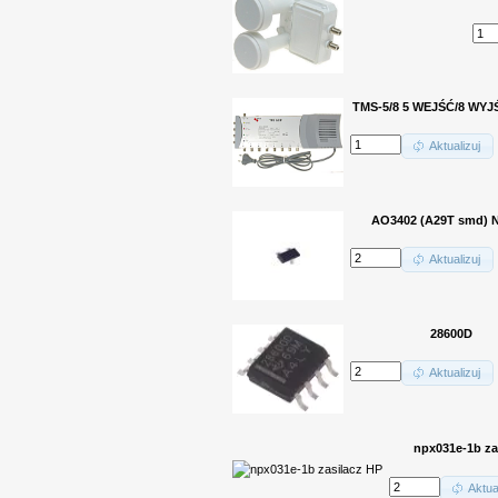
TMS-5/8 5 WEJŚĆ/8 WYJ
Aktualizuj
AO3402 (A29T smd) 
Aktualizuj
28600D
Aktualizuj
npx031e-1b za
Aktua