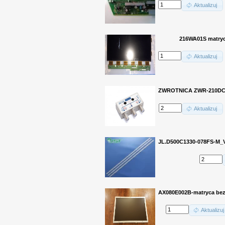
Aktualizuj
216WA01S matry
Aktualizuj
ZWROTNICA ZWR-210DC 
Aktualizuj
JL.D500C1330-078FS-M_V
AX080E002B-matryca bez
Aktualizuj