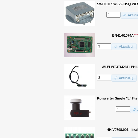
SWITCH SW-5/2-DSQ WE
Aktuali
**
BN41-01074A
Aktualizuj
WI-FI WT3TM2311 PHI
Aktualizuj
Konwerter Single "L" Fte
4H.V0708.001 - bra