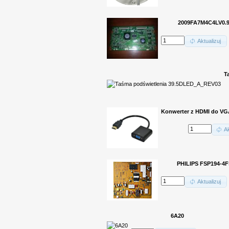
2009FA7M4C4LV0.
Aktualizuj
T
Konwerter z HDMI do VGA
Ak
PHILIPS FSP194-4F
Aktualizuj
6A20