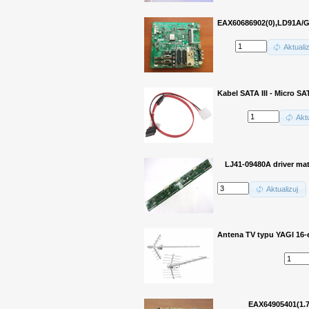
EAX60686902(0),LD91A/G
Aktualiz
Kabel SATA III - Micro SA
Aktu
LJ41-09480A driver ma
Aktualizuj
Antena TV typu YAGI 16-
EAX64905401(1.7