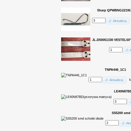
Sharp QPWBNG221W
Aktualizuj
JL.D50051330 VESTEL50" 
TNPA446_1C1
l
Aktualizuj
LE40N87BD
SS5200 smd 
Akt