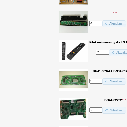
***
Aktualizuj
Pilot uniwersalny do LG 
Aktualiz
BN41-00944A BN94-01
Aktualizuj
***
BN41-02292
Aktualizuj