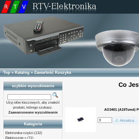
Top
»
Katalog
»
Zawartość Koszyka
Co Jes
szybkie wyszukiwanie
Użyj słów kluczowych, aby znaleźć
produkt, którego szukasz.
AO3401 (A19Tsmd) 
Zaawansowane wyszukiwanie
Aktualizuj
Kategorie
Elektronika-części
(132)
Elektryczne->
(71)