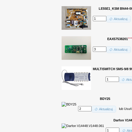
LE55E1_KSM BN44-0
Aktualizuj
**
EAX57538201
Aktualizuj
MULTISWITCH SMS-9/8 9
Aktu
BDY25
lub
Usuń
Aktualizuj
Darfon V144
Aktu