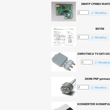
3969TP CPWBX RUNTK
Aktualizuj
BDY58
Aktualizuj
ZWROTNICA TV-SAT/+DC
Aktualizuj
2N396 PNP german
Aktualizuj
KONWERTER KONW/FULL