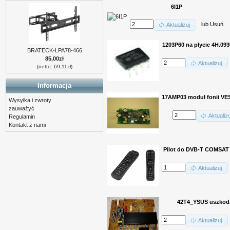
6I1P
lub
Usuń
Aktualizuj
1203P60 na płycie 4H.09
BRATECK-LPA78-466
85,00zł
Aktualizuj
(netto: 69,11zł)
Informacja
17AMP03 moduł fonii V
Wysyłka i zwroty
zauważyć
Aktualizu
Regulamin
Kontakt z nami
Pilot do DVB-T COMSAT 
Aktualizuj
42T4_YSUS uszkod
Aktualizuj