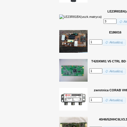
LE23R81BX(u
Ak
E186016
Aktualizuj
T420XW01 V5 CTRL BD 
Aktualizuj
zwrotnica CORAB V
Aktualizuj
40/46/52HHC6LV3.