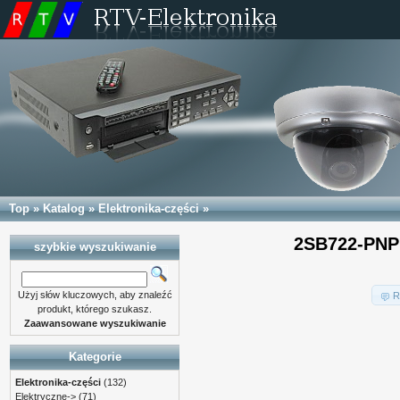
Top
»
Katalog
»
Elektronika-części
»
2SB722-PNP
szybkie wyszukiwanie
Użyj słów kluczowych, aby znaleźć
R
produkt, którego szukasz.
Zaawansowane wyszukiwanie
Kategorie
Elektronika-części
(132)
Elektryczne->
(71)