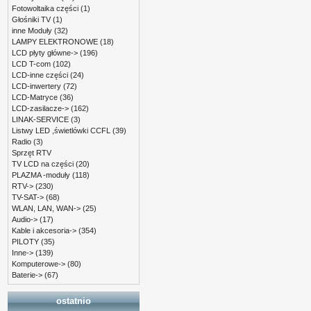
Fotowoltaika części
(1)
Głośniki TV
(1)
inne Moduły
(32)
LAMPY ELEKTRONOWE
(18)
LCD płyty główne->
(196)
LCD T-com
(102)
LCD-inne części
(24)
LCD-inwertery
(72)
LCD-Matryce
(36)
LCD-zasilacze->
(162)
LINAK-SERVICE
(3)
Listwy LED ,świetlówki CCFL
(39)
Radio
(3)
Sprzęt RTV
TV LCD na części
(20)
PLAZMA -moduły
(118)
RTV->
(230)
TV-SAT->
(68)
WLAN, LAN, WAN->
(25)
Audio->
(17)
Kable i akcesoria->
(354)
PILOTY
(35)
Inne->
(139)
Komputerowe->
(80)
Baterie->
(67)
ostatnio